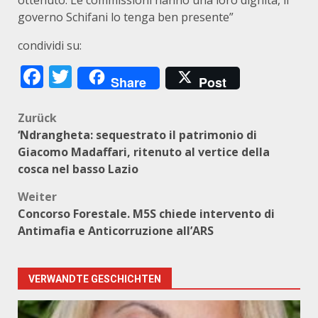
ottenuto. Le commissioni hanno una loro dignità, il
governo Schifani lo tenga ben presente”
condividi su:
Facebook
Twitter
Share
Post
Beitragsnavigation
Zurück
‘Ndrangheta: sequestrato il patrimonio di
Giacomo Madaffari, ritenuto al vertice della
cosca nel basso Lazio
Weiter
Concorso Forestale. M5S chiede intervento di
Antimafia e Anticorruzione all’ARS
VERWANDTE GESCHICHTEN