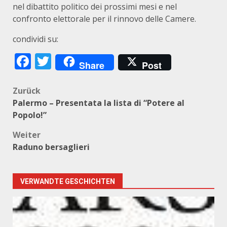
nel dibattito politico dei prossimi mesi e nel
confronto elettorale per il rinnovo delle Camere.
condividi su:
Facebook
Twitter
Share
Post
Beitragsnavigation
Zurück
Palermo – Presentata la lista di “Potere al
Popolo!”
Weiter
Raduno bersaglieri
VERWANDTE GESCHICHTEN