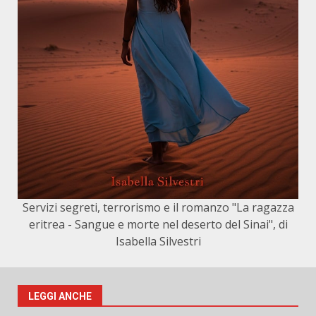
Servizi segreti, terrorismo e il romanzo "La ragazza
eritrea - Sangue e morte nel deserto del Sinai", di
Isabella Silvestri
LEGGI ANCHE