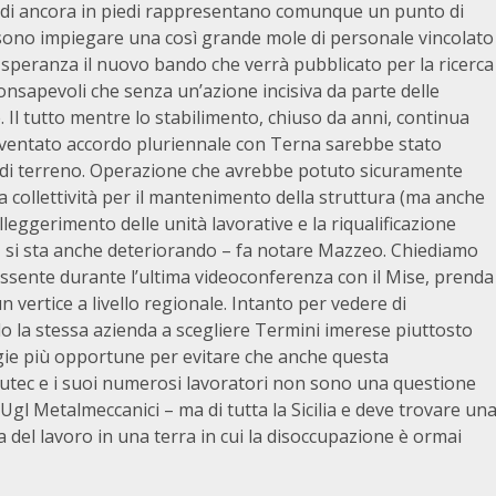
alidi ancora in piedi rappresentano comunque un punto di
ssono impiegare una così grande mole di personale vincolato
 speranza il nuovo bando che verrà pubblicato per la ricerca
onsapevoli che senza un’azione incisiva da parte delle
e. Il tutto mentre lo stabilimento, chiuso da anni, continua
ventato accordo pluriennale con Terna sarebbe stato
e di terreno. Operazione che avrebbe potuto sicuramente
la collettività per il mantenimento della struttura (ma anche
leggerimento delle unità lavorative e la riqualificazione
po, si sta anche deteriorando – fa notare Mazzeo. Chiediamo
assente durante l’ultima videoconferenza con il Mise, prenda
 vertice a livello regionale. Intanto per vedere di
ndo la stessa azienda a scegliere Termini imerese piuttosto
tegie più opportune per evitare che anche questa
lutec e i suoi numerosi lavoratori non sono una questione
 Ugl Metalmeccanici – ma di tutta la Sicilia e deve trovare un
del lavoro in una terra in cui la disoccupazione è ormai