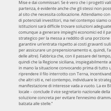
Mise e dai commissari. Se è vero che i progetti v
partenza, è evidente anche che gli stessi non po
al sito che necessita collocazione. Attendiamo con
di potenziali investitori, ma nel contempo siamo c
istituzioni sarà difficile trovare soluzioni adeguat
comunque a generare impieghi economici ed il pa
strategico per la messa a reddito di una porzion
garantire un’entrata rispetto ai costi gravanti sul
per assicurare un prepensionamento e, quindi, l’al
delle altre). Fabbrica che, con il passare del tem
quindi che la Regione siciliana, inspiegabilmente 
in mano la situazione convocando prima di tutto un
riprendere il filo interrotto con Terna, incentiva
che altri siti e, nel contempo, individuare le stra
manifestazione di interesse vada a vuoto. La ex B
locale – conclude il vice segretario nazionale della
soluzione concreta per evitare l’ennesimo dramma 
balzata alle stelle.”