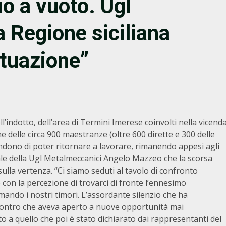
o a vuoto. Ugl
 Regione siciliana
ituazione”
ll’indotto, dell’area di Termini Imerese coinvolti nella vicend
 delle circa 900 maestranze (oltre 600 dirette e 300 delle
endono di poter ritornare a lavorare, rimanendo appesi agli
nale della Ugl Metalmeccanici Angelo Mazzeo che la scorsa
lla vertenza. “Ci siamo seduti al tavolo di confronto
con la percezione di trovarci di fronte l’ennesimo
rmando i nostri timori. L’assordante silenzio che ha
incontro che aveva aperto a nuove opportunità mai
to a quello che poi è stato dichiarato dai rappresentanti del