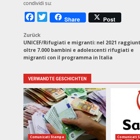
condividi su:
Facebook
Twitter
Share
Post
Beitragsnavigation
Zurück
UNICEF/Rifugiati e migranti: nel 2021 raggiunt
oltre 7.000 bambini e adolescenti rifugiati e
migranti con il programma in Italia
VERWANDTE GESCHICHTEN
Comunicati Stampa
Comunicati 