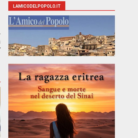
LAMICODELPOPOLO.IT
r
i
”