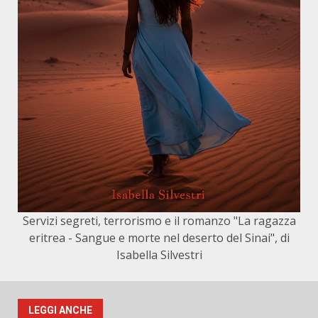
Servizi segreti, terrorismo e il romanzo "La ragazza
eritrea - Sangue e morte nel deserto del Sinai", di
Isabella Silvestri
LEGGI ANCHE