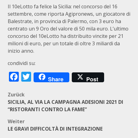
Il 10eLotto fa felice la Sicilia: nel concorso del 16
settembre, come riporta Agipronews, un giocatore di
Balestrate, in provincia di Palermo, con 3 euro ha
centrato un 9 Oro del valore di 50 mila euro. L’ultimo
concorso del 10eLotto ha distribuito vincite per 21
milioni di euro, per un totale di oltre 3 miliardi da
inizio anno.
condividi su:
Facebook
Twitter
Share
Post
Beitragsnavigation
Zurück
SICILIA, AL VIA LA CAMPAGNA ADESIONI 2021 DI
“RISTORANTI CONTRO LA FAME”
Weiter
LE GRAVI DIFFICOLTÀ DI INTEGRAZIONE