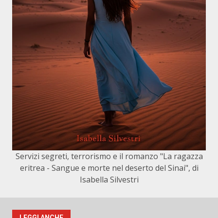
Servizi segreti, terrorismo e il romanzo "La ragazza
eritrea - Sangue e morte nel deserto del Sinai", di
Isabella Silvestri
LEGGI ANCHE