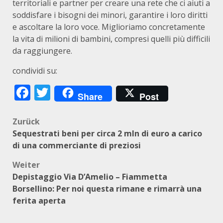
territoriali e partner per creare una rete che ci aiuti a
soddisfare i bisogni dei minori, garantire i loro diritti
e ascoltare la loro voce. Miglioriamo concretamente
la vita di milioni di bambini, compresi quelli più difficili
da raggiungere.
condividi su:
Facebook
Twitter
Share
Post
Beitragsnavigation
Zurück
Sequestrati beni per circa 2 mln di euro a carico
di una commerciante di preziosi
Weiter
Depistaggio Via D’Amelio – Fiammetta
Borsellino: Per noi questa rimane e rimarrà una
ferita aperta