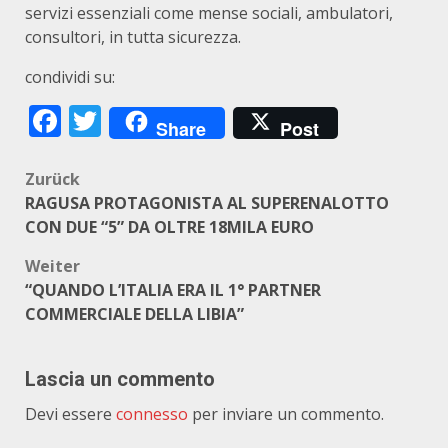
servizi essenziali come mense sociali, ambulatori,
consultori, in tutta sicurezza.
condividi su:
Facebook
Twitter
Share
Post
Beitragsnavigation
Zurück
RAGUSA PROTAGONISTA AL SUPERENALOTTO
CON DUE “5” DA OLTRE 18MILA EURO
Weiter
“QUANDO L’ITALIA ERA IL 1° PARTNER
COMMERCIALE DELLA LIBIA”
Lascia un commento
Devi essere
connesso
per inviare un commento.