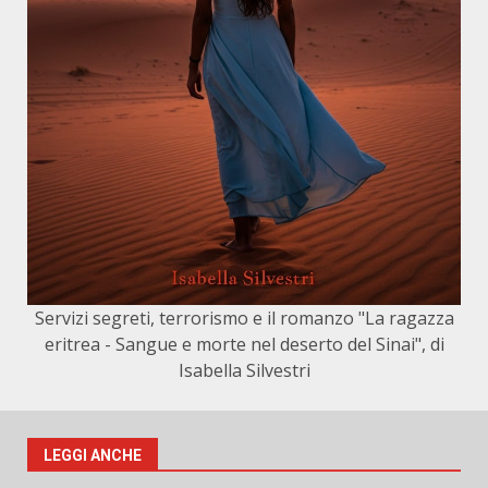
Servizi segreti, terrorismo e il romanzo "La ragazza
eritrea - Sangue e morte nel deserto del Sinai", di
Isabella Silvestri
LEGGI ANCHE