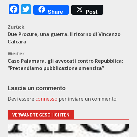
Facebook
Twitter
Share
Post
Beitragsnavigation
Zurück
Due Procure, una guerra. Il ritorno di Vincenzo
Calcara
Weiter
Caso Palamara, gli avvocati contro Repubblica:
“Pretendiamo pubblicazione smentita”
Lascia un commento
Devi essere
connesso
per inviare un commento.
VERWANDTE GESCHICHTEN