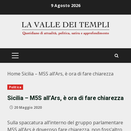
Zum
9 Agosto 2026
Inhalt
springen
PRIMÄRES
MENÜ
Home
Sicilia – M5S all’Ars, è ora di fare chiarezza
Politica
Sicilia – M5S all’Ars, è ora di fare chiarezza
20 Maggio 2020
Sulla spaccatura all’interno del gruppo parlamentare
M5S all’Ars è doveroso fare chiarezza, non foss’altro