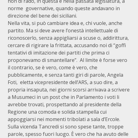
non di rado, in questa e nella passata legislatura, a
norme governative, quando queste andavano in
direzione del bene dei siciliani.
Nella vita, si può cambiare idea e, chi vuole, anche
partito. Ma si deve avere l’onestà intellettuale di
riconoscerlo, senza appigliarsi a scuse o, addirittura,
cercare di rigirare la frittata, accusando noi di “goffi
tentativi di imitazione dei partiti che prima ci
proponevamo di smantellare”. Al limite è forse vero
il contrario, se è vero, come è vero, che
pubblicamente, e senza tanti giri di parole, Angela
Foti, eletta vicepresidente dell’ARS, a suo dire, a
propria insaputa, nei giorni scorsi arrivava a scrivere
a Musumeci in un post che in Parlamento i voti li
avrebbe trovati, prospettando al presidente della
Regione una comoda e solida stampella cui
appoggiarsi nei momenti tribolati a sala d’Ercole.
Sulla vicenda Tancredi si sono spese tante, troppe
parole, spesso fuori luogo. È vero che ha avuto delle