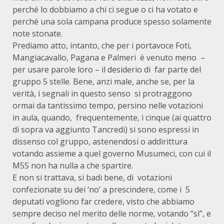
perché lo dobbiamo a chi ci segue o ci ha votato e
perché una sola campana produce spesso solamente
note stonate.
Prediamo atto, intanto, che per i portavoce Foti,
Mangiacavallo, Pagana e Palmeri è venuto meno –
per usare parole loro – il desiderio di far parte del
gruppo 5 stelle. Bene, anzi male, anche se, per la
verità, i segnali in questo senso si protraggono
ormai da tantissimo tempo, persino nelle votazioni
in aula, quando, frequentemente, i cinque (ai quattro
di sopra va aggiunto Tancredi) si sono espressi in
dissenso col gruppo, astenendosi o addirittura
votando assieme a quel governo Musumeci, con cui il
M5S non ha nulla a che spartire.
E non si trattava, si badi bene, di votazioni
confezionate su dei ‘no’ a prescindere, come i 5
deputati vogliono far credere, visto che abbiamo
sempre deciso nel merito delle norme, votando “sì”, e