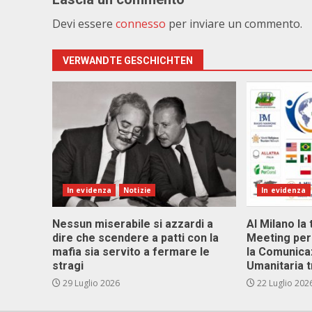
Devi essere
connesso
per inviare un commento.
VERWANDTE GESCHICHTEN
In evidenza
Notizie
In evidenza
Nessun miserabile si azzardi a
Al Milano la 
dire che scendere a patti con la
Meeting per 
mafia sia servito a fermare le
la Comunica
stragi
Umanitaria t
29 Luglio 2026
22 Luglio 202