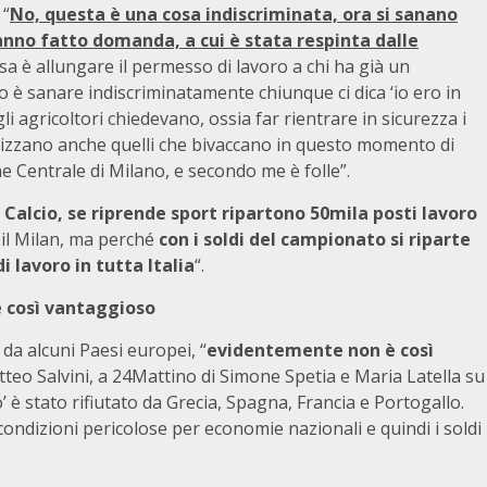
 “
No, questa è una cosa indiscriminata, ora si sanano
anno fatto domanda, a cui è stata respinta dalle
osa è allungare il permesso di lavoro a chi ha già un
 è sanare indiscriminatamente chiunque ci dica ‘io ero in
li agricoltori chiedevano, ossia far rientrare in sicurezza i
olarizzano anche quelli che bivaccano in questo momento di
ne Centrale di Milano, e secondo me è folle”.
 Calcio, se riprende sport ripartono 50mila posti lavoro
il Milan, ma perché
con i soldi del campionato si riparte
i lavoro in tutta Italia
“.
è così vantaggioso
o da alcuni Paesi europei, “
evidentemente non è così
atteo Salvini, a 24Mattino di Simone Spetia e Maria Latella su
’ è stato rifiutato da Grecia, Spagna, Francia e Portogallo.
ondizioni pericolose per economie nazionali e quindi i soldi