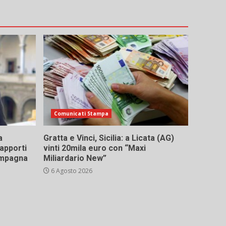
Comunicati Stampa
a
Gratta e Vinci, Sicilia: a Licata (AG)
rapporti
vinti 20mila euro con “Maxi
campagna
Miliardario New”
6 Agosto 2026