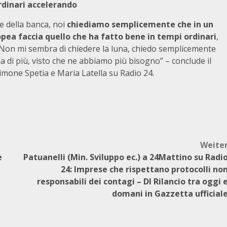
rdinari accelerando
le della banca, noi
chiediamo semplicemente che in un
ea faccia quello che ha fatto bene in tempi ordinari
,
à. Non mi sembra di chiedere la luna, chiedo semplicemente
ia di più, visto che ne abbiamo più bisogno” – conclude il
Simone Spetia e Maria Latella su Radio 24.
Weite
e
Patuanelli (Min. Sviluppo ec.) a 24Mattino su Radi
24: Imprese che rispettano protocolli no
responsabili dei contagi – Dl Rilancio tra oggi 
domani in Gazzetta ufficial