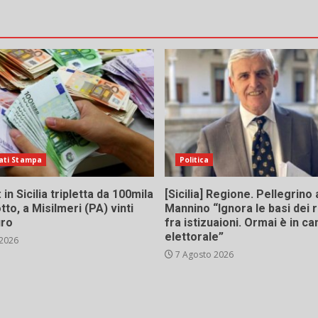
ati Stampa
Politica
in Sicilia tripletta da 100mila
[Sicilia] Regione. Pellegrino 
tto, a Misilmeri (PA) vinti
Mannino “Ignora le basi dei 
uro
fra istizuaioni. Ormai è in 
elettorale”
 2026
7 Agosto 2026