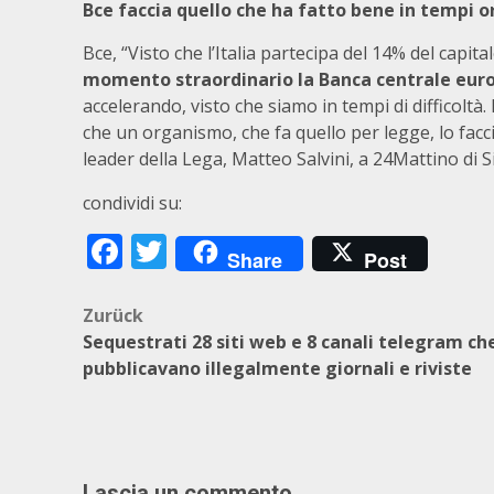
Bce faccia quello che ha fatto bene in tempi o
Bce, “Visto che l’Italia partecipa del 14% del capita
momento straordinario la Banca centrale europ
accelerando, visto che siamo in tempi di difficolt
che un organismo, che fa quello per legge, lo facc
leader della Lega, Matteo Salvini, a 24Mattino di 
condividi su:
Facebook
Twitter
Share
Post
Beitragsnavigation
Zurück
Sequestrati 28 siti web e 8 canali telegram ch
pubblicavano illegalmente giornali e riviste
Lascia un commento