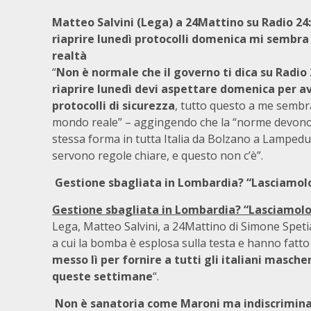
Matteo Salvini (Lega) a 24Mattino su Radio 24:
riaprire lunedì protocolli domenica mi sembra
realtà
“
Non è normale che il governo ti dica su Radio 
riaprire lunedì devi aspettare domenica per av
protocolli di sicurezza
, tutto questo a me sembr
mondo reale” – aggingendo che la “norme devono 
stessa forma in tutta Italia da Bolzano a Lampedu
servono regole chiare, e questo non c’è”.
Gestione sbagliata in Lombardia? “Lasciamolo
Gestione sbagliata in Lombardia? “Lasciamolo d
Lega, Matteo Salvini, a 24Mattino di Simone Speti
a cui la bomba è esplosa sulla testa e hanno fatto 
messo lì per fornire a tutti gli italiani masche
queste settimane
“.
Non è sanatoria come Maroni ma indiscriminat