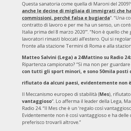
Questa sanatoria come quella di Maroni del 2009?
anche le decine di migliaia di immigrati che h
commissioni, perché falsa e bugiarda
“. “Una c
contratto di lavoro e per me ha un senso, un conto
Italia prima del 8 marzo 2020’”. “Non è quello che g
lavoratori rimasti bloccati all’estero. Qui si reg
fronte alla stazione Termini di Roma e alla stazio
Matteo Salvini (Lega) a 24Mattino su Radio 24:
Ripartenza campionato? “Sì ma non per guardare 
con tutti gli sport minori, e sono 50mila posti d
rifiutato da alcuni paesi, evidentemente non 
Il Meccanismo europeo di stabilità (
Mes
), rifiutat
vantaggioso
“. Lo afferma il leader della Lega, M
Radio 24. “Il Mes che è un ‘regalo così vantaggioso
Evidentemente non è così vantaggioso e ha delle c
preferisco trovarli altrove.”