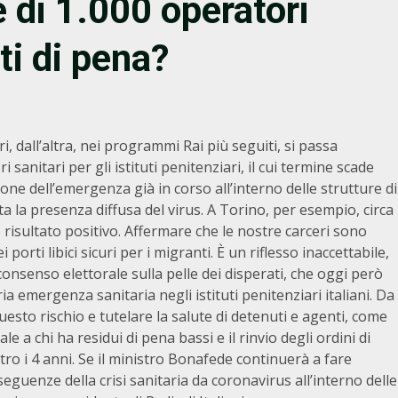
e di 1.000 operatori
uti di pena?
i, dall’altra, nei programmi Rai più seguiti, si passa
 sanitari per gli istituti penitenziari, il cui termine scade
one dell’emergenza già in corso all’interno delle strutture di
cata la presenza diffusa del virus. A Torino, per esempio, circa
 risultato positivo. Affermare che le nostre carceri sono
porti libici sicuri per i migranti. È un riflesso inaccettabile,
nsenso elettorale sulla pelle dei disperati, che oggi però
a emergenza sanitaria negli istituti penitenziari italiani. Da
esto rischio e tutelare la salute di detenuti e agenti, come
e a chi ha residui di pena bassi e il rinvio degli ordini di
ro i 4 anni. Se il ministro Bonafede continuerà a fare
guenze della crisi sanitaria da coronavirus all’interno delle