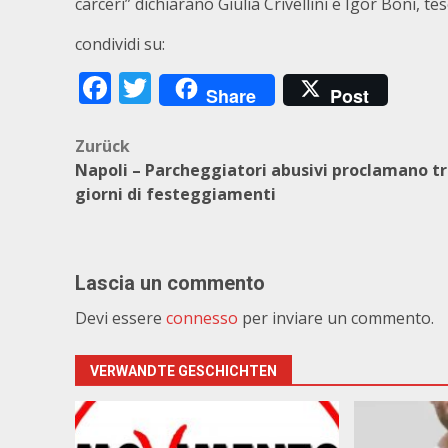
carceri” dichiarano Giulia Crivellini e Igor Boni, tes
condividi su:
Facebook
Twitter
Share
Post
Beitragsnavigation
Zurück
Napoli – Parcheggiatori abusivi proclamano t
giorni di festeggiamenti
Lascia un commento
Devi essere
connesso
per inviare un commento.
VERWANDTE GESCHICHTEN