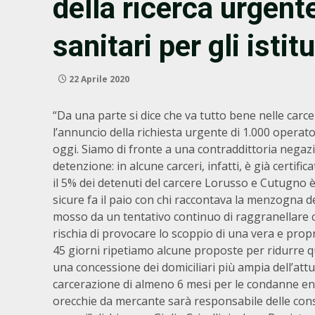
della ricerca urgent
sanitari per gli istit
22 Aprile 2020
“Da una parte si dice che va tutto bene nelle carcer
l’annuncio della richiesta urgente di 1.000 operatori
oggi. Siamo di fronte a una contraddittoria negazi
detenzione: in alcune carceri, infatti, è già certifi
il 5% dei detenuti del carcere Lorusso e Cutugno è
sicure fa il paio con chi raccontava la menzogna dei 
mosso da un tentativo continuo di raggranellare co
rischia di provocare lo scoppio di una vera e propri
45 giorni ripetiamo alcune proposte per ridurre qu
una concessione dei domiciliari più ampia dell’attual
carcerazione di almeno 6 mesi per le condanne ent
orecchie da mercante sarà responsabile delle conse