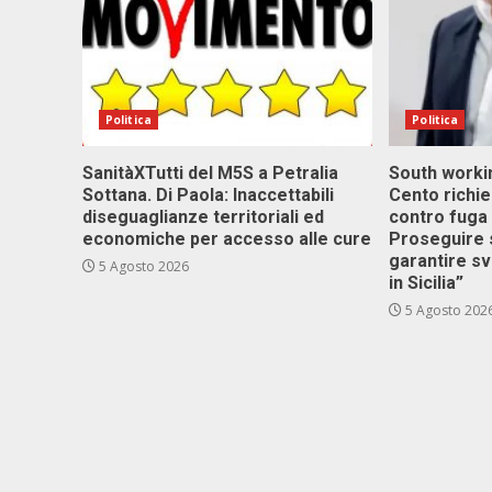
Politica
Politica
SanitàXTutti del M5S a Petralia
South workin
Sottana. Di Paola: Inaccettabili
Cento richi
diseguaglianze territoriali ed
contro fuga 
economiche per accesso alle cure
Proseguire 
garantire s
5 Agosto 2026
in Sicilia”
5 Agosto 202