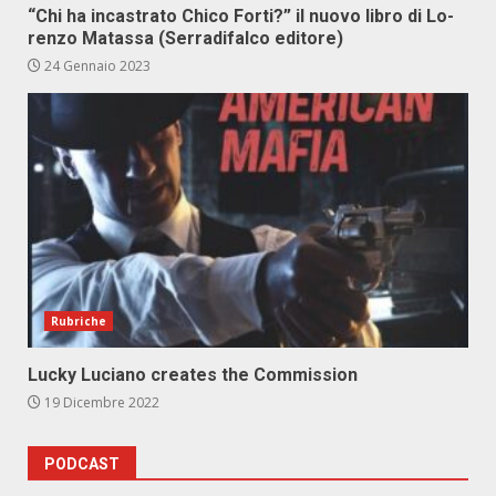
“Chi ha in­ca­stra­to Chi­co For­ti?” il nuo­vo li­bro di Lo­
ren­zo Ma­tas­sa (Ser­ra­di­fal­co edi­to­re)
24 Gennaio 2023
Rubriche
Lucky Luciano creates the Commission
19 Dicembre 2022
PODCAST