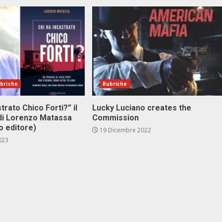
briche
Rubriche
stra­to Chi­co For­ti?” il
Lucky Luciano creates the
di Lo­ren­zo Ma­tas­sa
Commission
co edi­to­re)
19 Dicembre 2022
023