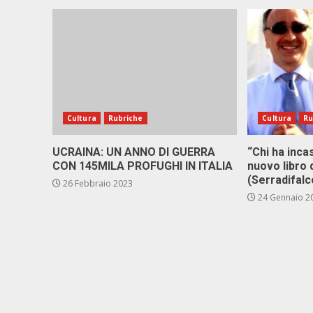
Cultura
Rubriche
Cultura
Ru
UCRAINA: UN ANNO DI GUERRA
“Chi ha in­ca­
CON 145MILA PROFUGHI IN ITALIA
nuo­vo li­bro 
(Ser­ra­di­fal­
26 Febbraio 2023
24 Gennaio 2