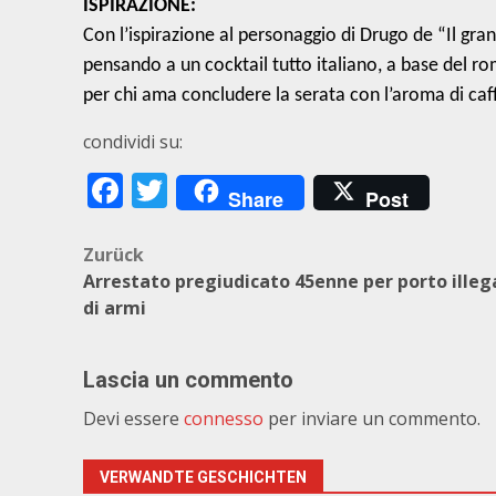
ISPIRAZIONE:
Con l’ispirazione al personaggio di Drugo de “Il gr
pensando a un cocktail tutto italiano, a base del ro
per chi ama concludere la serata con l’aroma di caff
condividi su:
Facebook
Twitter
Share
Post
Beitragsnavigation
Zurück
Arrestato pregiudicato 45enne per porto illeg
di armi
Lascia un commento
Devi essere
connesso
per inviare un commento.
VERWANDTE GESCHICHTEN