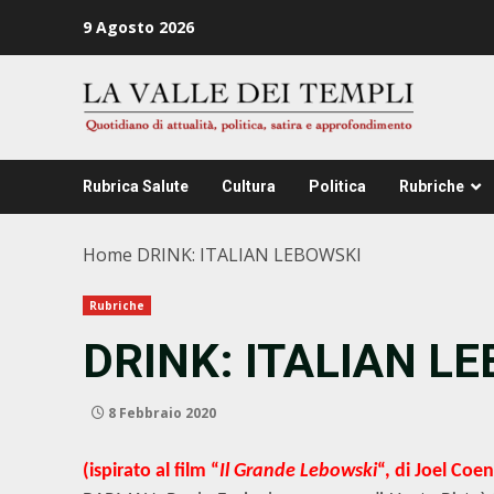
Zum
9 Agosto 2026
Inhalt
springen
Rubrica Salute
Cultura
Politica
Rubriche
Home
DRINK: ITALIAN LEBOWSKI
Rubriche
DRINK: ITALIAN L
8 Febbraio 2020
(ispirato al film “
Il Grande Lebowski
“, di Joel Coe