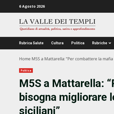
Zum
6 Agosto 2026
Inhalt
springen
Rubrica Salute
Cultura
Politica
Rubriche
Home
M5S a Mattarella: “Per combattere la mafia bi
Politica
M5S a Mattarella: “
bisogna migliorare le
siciliani”