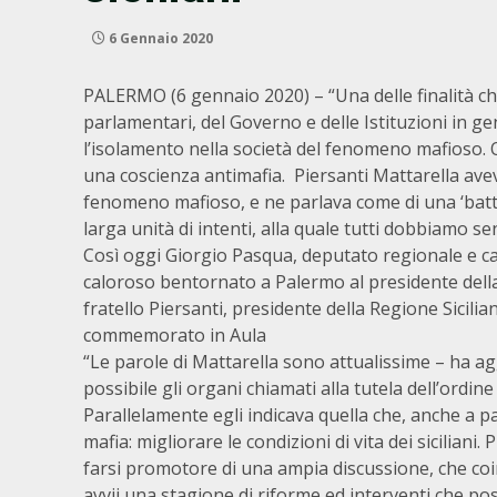
6 Gennaio 2020
PALERMO (6 gennaio 2020) – “Una delle finalità ch
parlamentari, del Governo e delle Istituzioni in ge
l’isolamento nella società del fenomeno mafioso. 
una coscienza antimafia. Piersanti Mattarella avev
fenomeno mafioso, e ne parlava come di una ‘battag
larga unità di intenti, alla quale tutti dobbiamo sent
Così oggi Giorgio Pasqua, deputato regionale e ca
caloroso bentornato a Palermo al presidente della
fratello Piersanti, presidente della Regione Sicil
commemorato in Aula
“Le parole di Mattarella sono attualissime – ha a
possibile gli organi chiamati alla tutela dell’ordine
Parallelamente egli indicava quella che, anche a pa
mafia: migliorare le condizioni di vita dei sicilian
farsi promotore di una ampia discussione, che coinv
avvii una stagione di riforme ed interventi che po