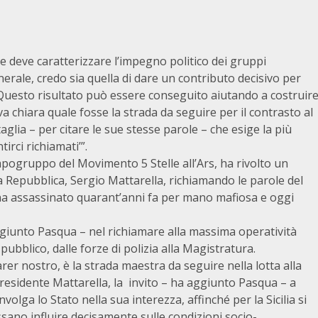
e deve caratterizzare l’impegno politico dei gruppi
nerale, credo sia quella di dare un contributo decisivo per
Questo risultato può essere conseguito aiutando a costruir
a chiara quale fosse la strada da seguire per il contrasto al
lia – per citare le sue stesse parole – che esige la più
irci richiamati’”.
pogruppo del Movimento 5 Stelle all’Ars, ha rivolto un
 Repubblica, Sergio Mattarella, richiamando le parole del
iana assassinato quarant’anni fa per mano mafiosa e oggi
ggiunto Pasqua – nel richiamare alla massima operatività
 pubblico, dalle forze di polizia alla Magistratura.
rer nostro, è la strada maestra da seguire nella lotta alla
i. Presidente Mattarella, la invito – ha aggiunto Pasqua – a
olga lo Stato nella sua interezza, affinché per la Sicilia si
ssano influire decisamente sulle condizioni socio-