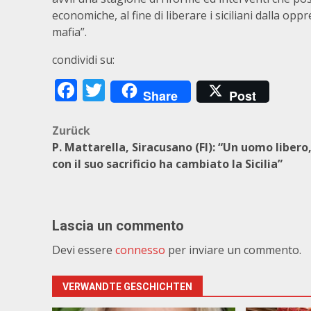
economiche, al fine di liberare i siciliani dalla opp
mafia”.
condividi su:
Facebook
Twitter
Share
Post
Beitragsnavigation
Zurück
P. Mattarella, Siracusano (FI): “Un uomo libero
con il suo sacrificio ha cambiato la Sicilia”
Lascia un commento
Devi essere
connesso
per inviare un commento.
VERWANDTE GESCHICHTEN