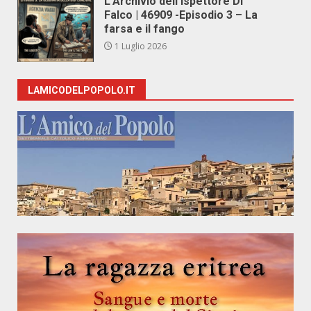
L’Archivio dell’Ispettore Di
Falco | 46909 -Episodio 3 – La
farsa e il fango
1 Luglio 2026
LAMICODELPOPOLO.IT