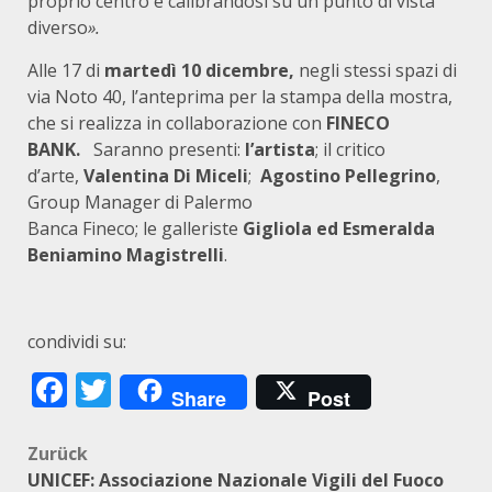
proprio centro e calibrandosi su un punto di vista
diverso
».
Alle 17 di
martedì 10 dicembre,
negli stessi spazi di
via Noto 40, l’anteprima per la stampa della mostra,
che si realizza in collaborazione con
FINECO
BANK.
Saranno presenti:
l’artista
; il critico
d’arte,
Valentina Di Miceli
;
Agostino Pellegrino
,
Group Manager di Palermo
Banca Fineco; le galleriste
Gigliola ed Esmeralda
Beniamino Magistrelli
.
condividi su:
Facebook
Twitter
Share
Post
Beitragsnavigation
Zurück
UNICEF: Associazione Nazionale Vigili del Fuoco