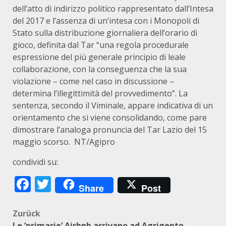
dell’atto di indirizzo politico rappresentato dall’Intesa
del 2017 e l’assenza di un’intesa con i Monopoli di
Stato sulla distribuzione giornaliera dell’orario di
gioco, definita dal Tar “una regola procedurale
espressione del più generale principio di leale
collaborazione, con la conseguenza che la sua
violazione – come nel caso in discussione –
determina l’illegittimità del provvedimento”. La
sentenza, secondo il Viminale, appare indicativa di un
orientamento che si viene consolidando, come pare
dimostrare l’analoga pronuncia del Tar Lazio del 15
maggio scorso. NT/Agipro
condividi su:
Facebook
Twitter
Share
Post
Beitragsnavigation
Zurück
Le ‘primarie’ Airbnb arrivano ad Agrigento