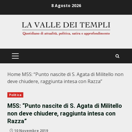
Zum
8 Agosto 2026
Inhalt
springen
PRIMÄRES
MENÜ
Home
M5S: “Punto nascite di S. Agata di Militello non
deve chiudere, raggiunta intesa con Razza”
Politica
M5S: “Punto nascite di S. Agata di Militello
non deve chiudere, raggiunta intesa con
Razza”
10 Novembre 2019