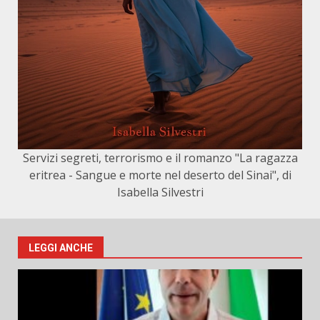
Servizi segreti, terrorismo e il romanzo "La ragazza
eritrea - Sangue e morte nel deserto del Sinai", di
Isabella Silvestri
LEGGI ANCHE