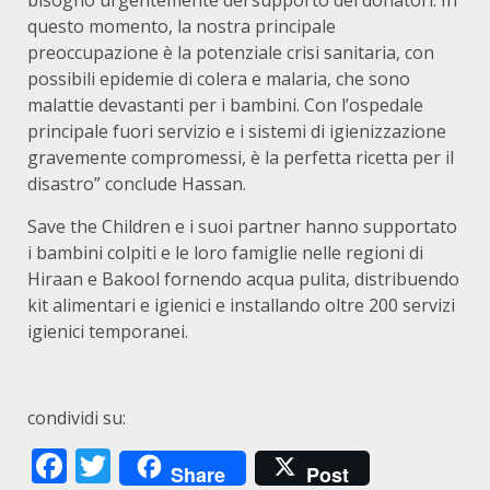
bisogno urgentemente del supporto dei donatori. In
questo momento, la nostra principale
preoccupazione è la potenziale crisi sanitaria, con
possibili epidemie di colera e malaria, che sono
malattie devastanti per i bambini. Con l’ospedale
principale fuori servizio e i sistemi di igienizzazione
gravemente compromessi, è la perfetta ricetta per il
disastro” conclude Hassan.
Save the Children e i suoi partner hanno supportato
i bambini colpiti e le loro famiglie nelle regioni di
Hiraan e Bakool fornendo acqua pulita, distribuendo
kit alimentari e igienici e installando oltre 200 servizi
igienici temporanei.
condividi su:
Facebook
Twitter
Share
Post