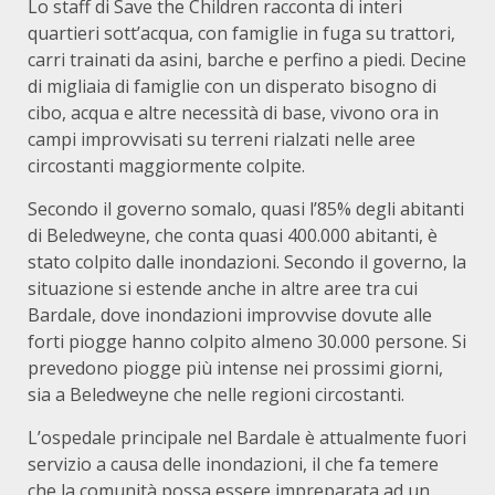
Lo staff di Save the Children racconta di interi
quartieri sott’acqua, con famiglie in fuga su trattori,
carri trainati da asini, barche e perfino a piedi. Decine
di migliaia di famiglie con un disperato bisogno di
cibo, acqua e altre necessità di base, vivono ora in
campi improvvisati su terreni rialzati nelle aree
circostanti maggiormente colpite.
Secondo il governo somalo, quasi l’85% degli abitanti
di Beledweyne, che conta quasi 400.000 abitanti, è
stato colpito dalle inondazioni. Secondo il governo, la
situazione si estende anche in altre aree tra cui
Bardale, dove inondazioni improvvise dovute alle
forti piogge hanno colpito almeno 30.000 persone. Si
prevedono piogge più intense nei prossimi giorni,
sia a Beledweyne che nelle regioni circostanti.
L’ospedale principale nel Bardale è attualmente fuori
servizio a causa delle inondazioni, il che fa temere
che la comunità possa essere impreparata ad un