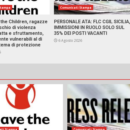
Stampa
Comunicati Stampa
 the Children, ragazze
PERSONALE ATA: FLC CGIL SICILIA
ischio di violenza
IMMISSIONI IN RUOLO SOLO SUL
atta e sfruttamento,
35% DEI POSTI VACANTI
nte vulnerabili al di
6 Agosto 2026
stema di protezione
6
ati Stampa
Comunicati Stampa