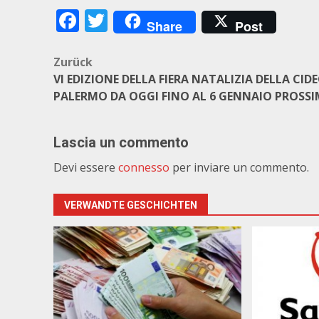
Facebook
Twitter
Share
Post
Beitragsnavigation
Zurück
VI EDIZIONE DELLA FIERA NATALIZIA DELLA CIDEC
PALERMO DA OGGI FINO AL 6 GENNAIO PROSS
Lascia un commento
Devi essere
connesso
per inviare un commento.
VERWANDTE GESCHICHTEN