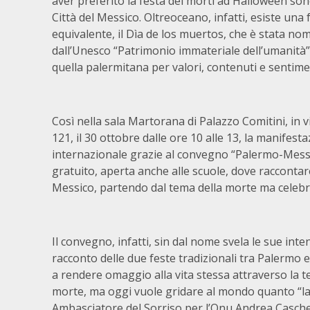
aver preferito la festa dei morti ad Halloween so
Città del Messico. Oltreoceano, infatti, esiste una f
equivalente, il Dìa de los muertos, che è stata no
dall’Unesco “Patrimonio immateriale dell’umanità”
quella palermitana per valori, contenuti e sentime
Così nella sala Martorana di Palazzo Comitini, in
121, il 30 ottobre dalle ore 10 alle 13, la manifes
internazionale grazie al convegno “Palermo-Messico
gratuito, aperta anche alle scuole, dove raccontare 
Messico, partendo dal tema della morte ma celebran
Il convegno, infatti, sin dal nome svela le sue inten
racconto delle due feste tradizionali tra Palermo e i
a rendere omaggio alla vita stessa attraverso la t
morte, ma oggi vuole gridare al mondo quanto “la vi
Ambasciatore del Sorriso per l’Onu Andrea Casche