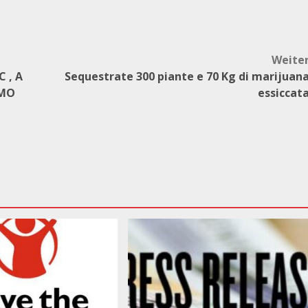
Weite
 , A
Sequestrate 300 piante e 70 Kg di marijuan
IMO
essiccat