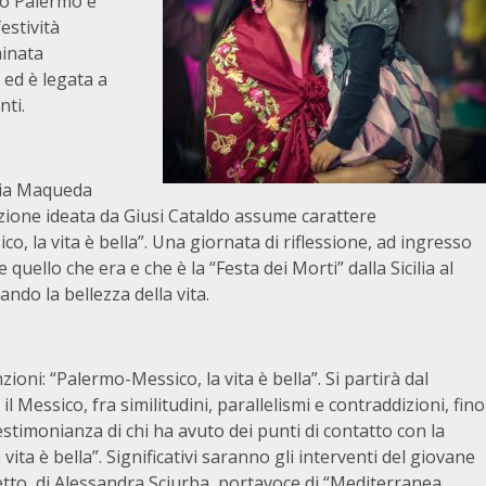
no Palermo e
estività
minata
 ed è legata a
nti.
 via Maqueda
tazione ideata da Giusi Cataldo assume carattere
, la vita è bella”. Una giornata di riflessione, ad ingresso
quello che era e che è la “Festa dei Morti” dalla Sicilia al
do la bellezza della vita.
zioni: “Palermo-Messico, la vita è bella”. Si partirà dal
l Messico, fra similitudini, parallelismi e contraddizioni, fino
estimonianza di chi ha avuto dei punti di contatto con la
ta è bella”. Significativi saranno gli interventi del giovane
tto, di Alessandra Sciurba, portavoce di “Mediterranea