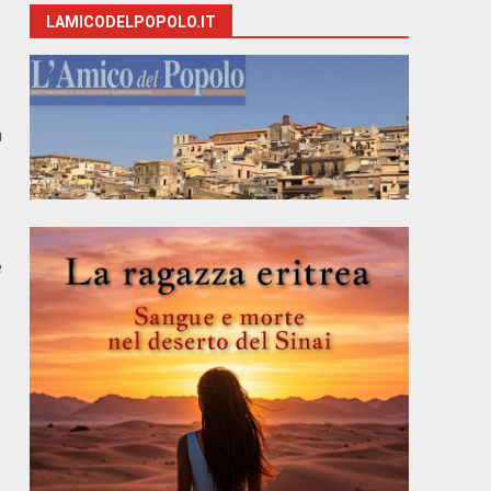
LAMICODELPOPOLO.IT
a
e