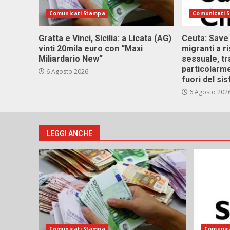
Comunicati Stampa
Comunicati 
Gratta e Vinci, Sicilia: a Licata (AG)
Ceuta: Save
vinti 20mila euro con “Maxi
migranti a r
Miliardario New”
sessuale, tr
particolarme
6 Agosto 2026
fuori del si
6 Agosto 202
LEGGI ANCHE
Comunicati Stampa
Comunic