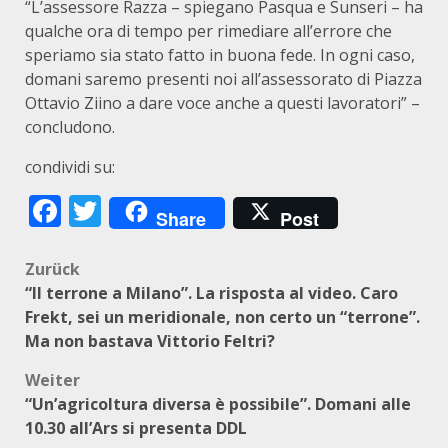
“L’assessore Razza – spiegano Pasqua e Sunseri – ha
qualche ora di tempo per rimediare all’errore che
speriamo sia stato fatto in buona fede. In ogni caso,
domani saremo presenti noi all’assessorato di Piazza
Ottavio Ziino a dare voce anche a questi lavoratori” –
concludono.
condividi su:
Facebook
Twitter
Share
Post
Beitragsnavigation
Zurück
“Il terrone a Milano”. La risposta al video. Caro
Frekt, sei un meridionale, non certo un “terrone”.
Ma non bastava Vittorio Feltri?
Weiter
“Un’agricoltura diversa è possibile”. Domani alle
10.30 all’Ars si presenta DDL