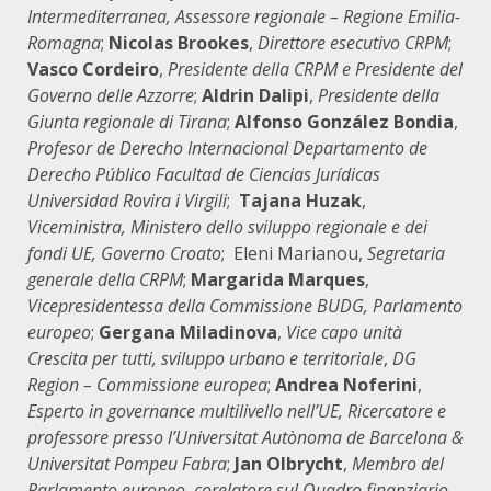
Intermediterranea, Assessore regionale – Regione Emilia-
Romagna
;
Nicolas Brookes
,
Direttore esecutivo CRPM
;
Vasco Cordeiro
,
Presidente della CRPM e Presidente del
Governo delle Azzorre
;
Aldrin Dalipi
,
Presidente della
Giunta regionale di Tirana
;
Alfonso González Bondia
,
Profesor de Derecho Internacional Departamento de
Derecho Público Facultad de Ciencias Jurídicas
Universidad Rovira i Virgili
;
Tajana Huzak
,
Viceministra, Ministero dello sviluppo regionale e dei
fondi UE, Governo Croato
; Eleni Marianou,
Segretaria
generale della CRPM
;
Margarida Marques
,
Vicepresidentessa della Commissione BUDG, Parlamento
europeo
;
Gergana Miladinova
,
Vice capo unità
Crescita per tutti, sviluppo urbano e territoriale
,
DG
Region – Commissione europea
;
Andrea Noferini
,
Esperto in governance multilivello nell’UE, Ricercatore e
professore presso l’Universitat Autònoma de Barcelona &
Universitat Pompeu Fabra
;
Jan Olbrycht
,
Membro del
Parlamento europeo, corelatore sul Quadro finanziario