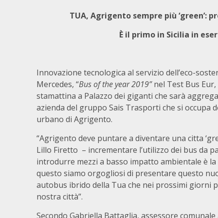
TUA, Agrigento sempre più ‘green’: pr
È il primo in Sicilia in e
Innovazione tecnologica al servizio dell’eco-sosteni
Mercedes, “
Bus of the year
2019”
nel Test Bus Eur,
stamattina a Palazzo dei giganti che sarà aggregat
azienda del gruppo Sais Trasporti che si occupa d
urbano di Agrigento.
“Agrigento deve puntare a diventare una citta ‘gree
Lillo Firetto – incrementare l’utilizzo dei bus da par
introdurre mezzi a basso impatto ambientale è la 
questo siamo orgogliosi di presentare questo nu
autobus ibrido della Tua che nei prossimi giorni p
nostra città”.
Secondo Gabriella Battaglia, assessore comunale a