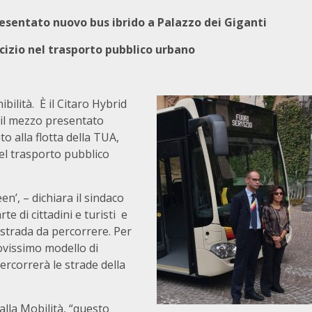
esentato nuovo bus ibrido a Palazzo dei Giganti
sercizio nel trasporto pubblico urbano
bilità. È il Citaro Hybrid
 il mezzo presentato
o alla flotta della TUA,
el trasporto pubblico
n’, – dichiara il sindaco
te di cittadini e turisti e
strada da percorrere. Per
ovissimo modello di
ercorrerà le strade della
lla Mobilità, “questo