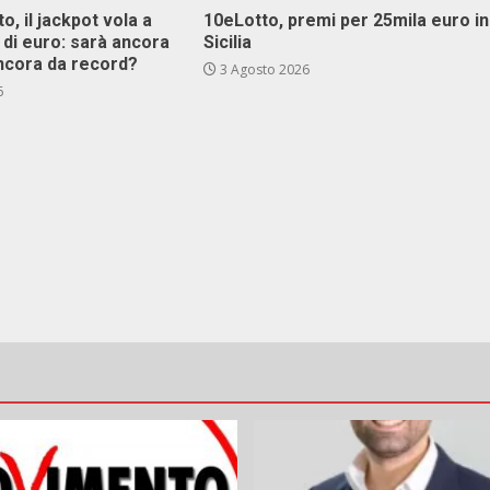
o, il jackpot vola a
10eLotto, premi per 25mila euro in
i di euro: sarà ancora
Sicilia
ncora da record?
3 Agosto 2026
6