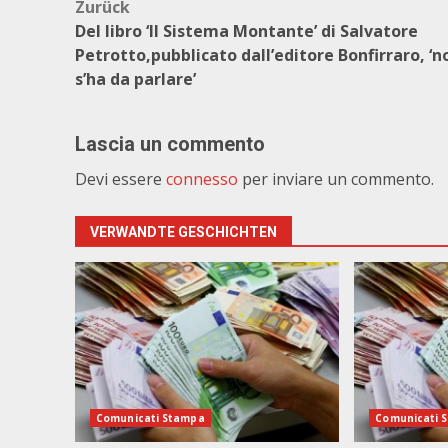
Beitragsnavigation
Zurück
Del libro ‘Il Sistema Montante’ di Salvatore
Petrotto,pubblicato dall’editore Bonfirraro, ‘n
s’ha da parlare’
Lascia un commento
Devi essere
connesso
per inviare un commento.
VERWANDTE GESCHICHTEN
Comunicati Stampa
Comunicati 