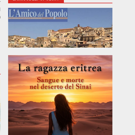
r
l
a