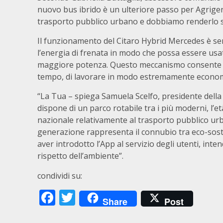
nuovo bus ibrido è un ulteriore passo per Agrigent
trasporto pubblico urbano e dobbiamo renderlo sem
Il funzionamento del Citaro Hybrid Mercedes è sem
l’energia di frenata in modo che possa essere usa
maggiore potenza. Questo meccanismo consente di 
tempo, di lavorare in modo estremamente econom
“La Tua – spiega Samuela Scelfo, presidente della
dispone di un parco rotabile tra i più moderni, l’e
nazionale relativamente al trasporto pubblico urb
generazione rappresenta il connubio tra eco-sosten
aver introdotto l’App al servizio degli utenti, int
rispetto dell’ambiente”.
condividi su:
Facebook
Twitter
Share
Post