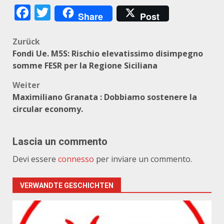
Facebook
Twitter
Share
Post
Beitragsnavigation
Zurück
Fondi Ue. M5S: Rischio elevatissimo disimpegno
somme FESR per la Regione Siciliana
Weiter
Maximiliano Granata : Dobbiamo sostenere la
circular economy.
Lascia un commento
Devi essere
connesso
per inviare un commento.
VERWANDTE GESCHICHTEN