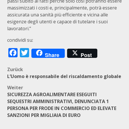
passi subito ai fatti perchè solo così potranno essere
massimizzati i costi e, principalmente, potrà essere
assicurata una sanità più efficiente e vicina alle
esigenze degli utenti e capace di tutelare i suoi
lavoratori.”
condividi su:
Facebook
Twitter
Share
Post
Beitragsnavigation
Zurück
L’Uomo è responsabile del riscaldamento globale
Weiter
SICUREZZA AGROALIMENTARE ESEGUITI
SEQUESTRI AMMINISTRATIVI, DENUNCIATA 1
PERSONA PER FRODE IN COMMERCIO ED ELEVATE
SANZIONI PER MIGLIAIA DI EURO