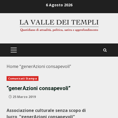
Zum
6 Agosto 2026
Inhalt
springen
PRIMÄRES
MENÜ
Home
“generAzioni consapevoli”
Comunicati Stampa
“generAzioni consapevoli”
25 Marzo 2019
Associazione culturale senza scopo di
lucro
“generAzioni consapevoli”