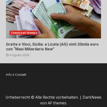
Comunicati Stampa
Gratta e Vinci, Sicilia: a Licata (AG) vinti 20mila euro
con “Maxi Miliardario New”
6 Agosto 2026
Info e Contatti
Urheberrecht © Alle Rechte vorbehalten.
|
DarkNews
von AF themes.