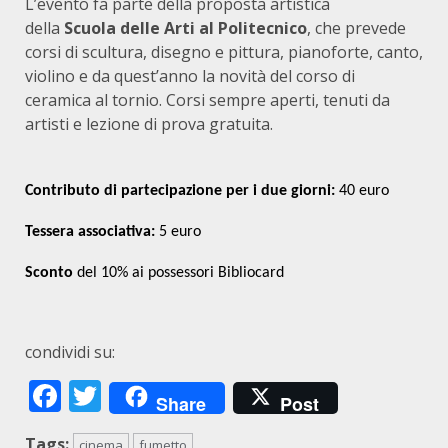
L’evento fa parte della proposta artistica
della
Scuola delle Arti al Politecnico
, che prevede
corsi di scultura, disegno e pittura, pianoforte, canto,
violino e da quest’anno la novità del corso di
ceramica al tornio. Corsi sempre aperti, tenuti da
artisti e lezione di prova gratuita.
Contributo di partecipazione per i due giorni:
40
euro
Tessera associativa:
5 euro
Sconto
del 10% ai possessori Bibliocard
condividi su:
Facebook
Twitter
Share
Post
Tags:
cinema
fumetto