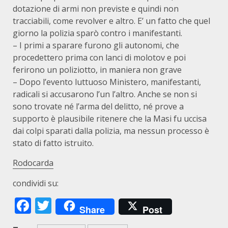
dotazione di armi non previste e quindi non
tracciabili, come revolver e altro. E’ un fatto che quel
giorno la polizia sparò contro i manifestanti.
– I primi a sparare furono gli autonomi, che
procedettero prima con lanci di molotov e poi
ferirono un poliziotto, in maniera non grave
– Dopo l’evento luttuoso Ministero, manifestanti,
radicali si accusarono l’un l’altro. Anche se non si
sono trovate né l’arma del delitto, né prove a
supporto è plausibile ritenere che la Masi fu uccisa
dai colpi sparati dalla polizia, ma nessun processo è
stato di fatto istruito.
Rodocarda
condividi su:
Facebook
Twitter
Share
Post