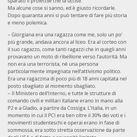
sparato il proiettile che la uccise.
Ma alcune cose si sanno, ed è giusto ricordarle.
Dopo quaranta anni si può tentare di fare più storia
e meno polemica.
– Giorgiana era una ragazza come me, solo un po’
più grande, andava ancora al liceo. Era al corteo con
il suo ragazzo, come tanti ragazzi che in quegli anni
provavano un moto di ribellione verso l’autorità. Ma
non era una terrorista, né una persona
particolarmente impegnata nell’attivismo politico.
Era una ragazzina di poco più di 18 anni capitata nel
posto sbagliato al momento sbagliato.
– Il Ministero dell’Interno, e tutte le strutture di
comando civili e militari italiane erano in mano alla
P2 e a Gladio, a partire da Cossiga. L’Italia, in un
momento in cui il PCI era ben oltre il 30% dei voti e i
movimenti studenteschi e operai erano in fase di
sommossa, era sotto stretta osservazione da parte