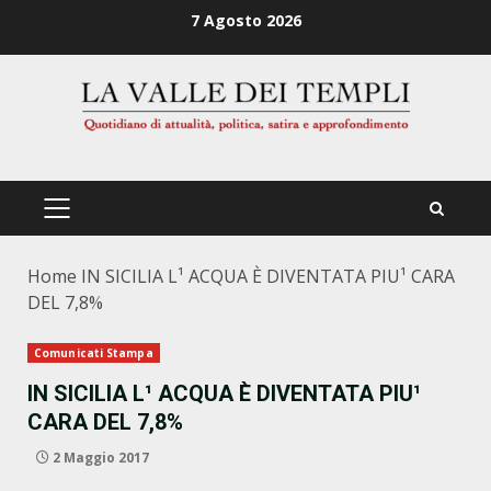
Zum
7 Agosto 2026
Inhalt
springen
PRIMÄRES
MENÜ
Home
IN SICILIA L¹ ACQUA È DIVENTATA PIU¹ CARA
DEL 7,8%
Comunicati Stampa
IN SICILIA L¹ ACQUA È DIVENTATA PIU¹
CARA DEL 7,8%
2 Maggio 2017