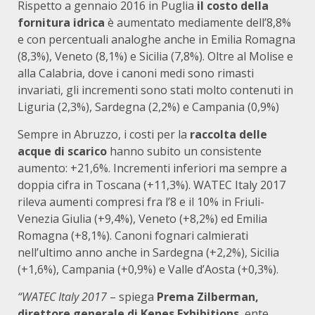
Rispetto a gennaio 2016 in Puglia
il costo della
fornitura idrica
è aumentato mediamente dell’8,8%
e con percentuali analoghe anche in Emilia Romagna
(8,3%), Veneto (8,1%) e Sicilia (7,8%). Oltre al Molise e
alla Calabria, dove i canoni medi sono rimasti
invariati, gli incrementi sono stati molto contenuti in
Liguria (2,3%), Sardegna (2,2%) e Campania (0,9%)
Sempre in Abruzzo, i costi per la
raccolta delle
acque di scarico
hanno subito un consistente
aumento: +21,6%. Incrementi inferiori ma sempre a
doppia cifra in Toscana (+11,3%). WATEC Italy 2017
rileva aumenti compresi fra l’8 e il 10% in Friuli-
Venezia Giulia (+9,4%), Veneto (+8,2%) ed Emilia
Romagna (+8,1%). Canoni fognari calmierati
nell’ultimo anno anche in Sardegna (+2,2%), Sicilia
(+1,6%), Campania (+0,9%) e Valle d’Aosta (+0,3%).
“WATEC Italy 2017
– spiega
Prema Zilberman,
direttore generale di Kenes Exhibitions
, ente