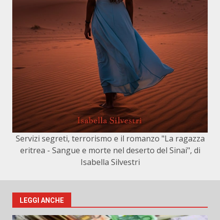
Servizi segreti, terrorismo e il romanzo "La ragazza
eritrea - Sangue e morte nel deserto del Sinai", di
Isabella Silvestri
LEGGI ANCHE