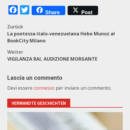
Facebook
Twitter
Share
Post
Beitragsnavigation
Zurück
La poetessa italo-venezuelana Hebe Munoz al
BookCity Milano
Weiter
VIGILANZA RAI, AUDIZIONE MORGANTE
Lascia un commento
Devi essere
connesso
per inviare un commento.
VERWANDTE GESCHICHTEN