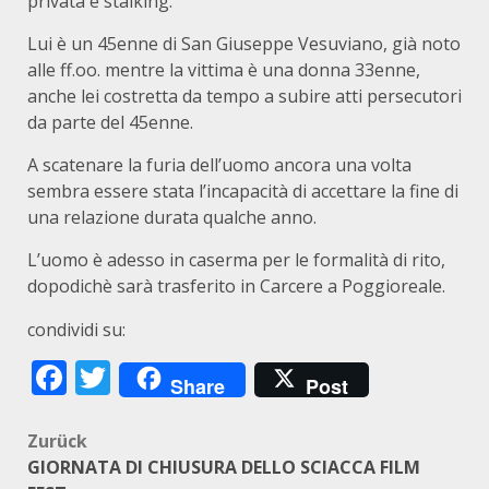
privata e stalking.
Lui è un 45enne di San Giuseppe Vesuviano, già noto
alle ff.oo. mentre la vittima è una donna 33enne,
anche lei costretta da tempo a subire atti persecutori
da parte del 45enne.
A scatenare la furia dell’uomo ancora una volta
sembra essere stata l’incapacità di accettare la fine di
una relazione durata qualche anno.
L’uomo è adesso in caserma per le formalità di rito,
dopodichè sarà trasferito in Carcere a Poggioreale.
condividi su:
Facebook
Twitter
Share
Post
Beitragsnavigation
Zurück
GIORNATA DI CHIUSURA DELLO SCIACCA FILM