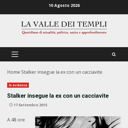
Zum
10 Agosto 2026
Inhalt
springen
PRIMÄRES
MENÜ
Home
Stalker insegue la ex con un cacciavite
In evidenza
Stalker insegue la ex con un cacciavite
17 Settembre 2015
A 48 ore