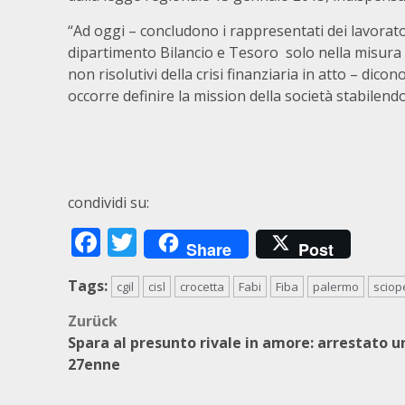
“Ad oggi – concludono i rappresentati dei lavorat
dipartimento Bilancio e Tesoro solo nella misura d
non risolutivi della crisi finanziaria in atto – di
occorre definire la mission della società stabilend
condividi su:
Facebook
Twitter
Share
Post
Tags:
cgil
cisl
crocetta
Fabi
Fiba
palermo
sciop
Beitragsnavigation
Zurück
Spara al presunto rivale in amore: arrestato u
27enne