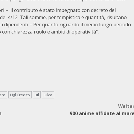
ori – il contributo è stato impegnato con decreto del
ei 4/12. Tali somme, per tempistica e quantità, risultano
cono i dipendenti – Per quanto riguardo il medio lungo periodo
o con chiarezza ruolo e ambiti di operatività”.
ero
Ugl Credito
uil
Uilca
Weite
n
900 anime affidate al mar