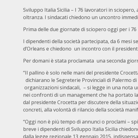
Sviluppo Italia Sicilia – I 76 lavoratori in sciopero,
oltranza. I sindacati chiedono un uncontro immedi
Prima delle due giornate di sciopero oggi per i 76 la
I dipendenti della società partecipata, da 6 mesi 
d’Orleans e chiedono un incontro con il president
Per domani è stata proclamata una seconda giorna
“Il pallino è solo nelle mani del presidente Crocett
dichiarano le Segreterie Provinciali di Palermo di
organizzazioni sindacali, – si legge in una nota 
nei confronti di un management che ha portato la s
dal presidente Crocetta per discutere della situazi
concreti, alla volontà di rilancio della società ma
“Oggi non è più tempo di annunci o proclami – spieg
breve i dipendenti di Sviluppo Italia Sicilia chiedon
dalla legge regionale 13 gennaio 2015, indispensabi