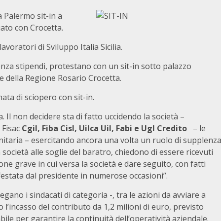
 a Palermo sit-in a
ato con Crocetta.
voratori di Sviluppo Italia Sicilia.
senza stipendi, protestano con un sit-in sotto palazzo
e della Regione Rosario Crocetta.
ta di sciopero con sit-in.
a. Il non decidere sta di fatto uccidendo la società –
 Fisac
Cgil, Fiba Cisl, Uilca Uil, Fabi e Ugl Credito
– le
unitaria – esercitando ancora una volta un ruolo di supplenz
ocietà alle soglie del baratro, chiedono di essere ricevuti
one grave in cui versa la società e dare seguito, con fatti
nifestata dal presidente in numerose occasioni”.
ano i sindacati di categoria -, tra le azioni da avviare a
o l’incasso del contributo da 1,2 milioni di euro, previsto
le per garantire la continuità dell’operatività aziendale.