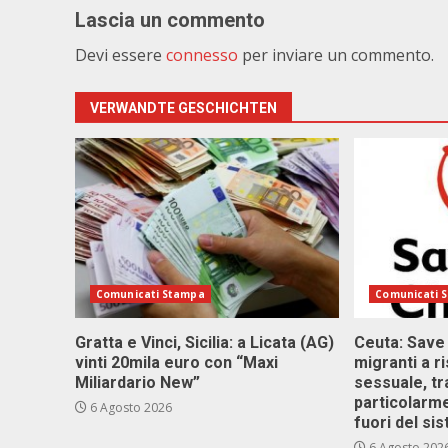
Lascia un commento
Devi essere
connesso
per inviare un commento.
VERWANDTE GESCHICHTEN
Comunicati Stampa
Comunicati 
Gratta e Vinci, Sicilia: a Licata (AG)
Ceuta: Save
vinti 20mila euro con “Maxi
migranti a r
Miliardario New”
sessuale, tr
particolarme
6 Agosto 2026
fuori del si
6 Agosto 202