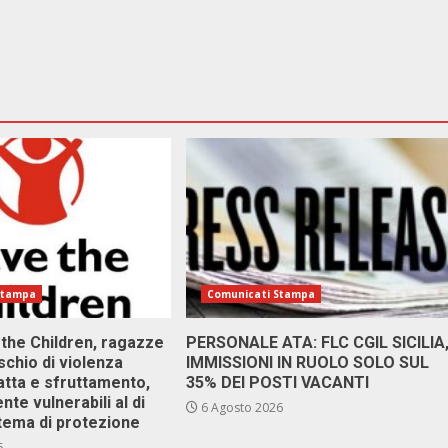
Stampa
Comunicati Stampa
 the Children, ragazze
PERSONALE ATA: FLC CGIL SICILIA
ischio di violenza
IMMISSIONI IN RUOLO SOLO SUL
atta e sfruttamento,
35% DEI POSTI VACANTI
nte vulnerabili al di
6 Agosto 2026
stema di protezione
6