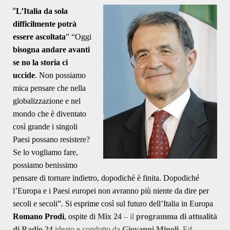
“
L’Italia da sola
difficilmente potrà
essere ascoltata
” “Oggi
bisogna andare avanti
se no la storia ci
uccide
. Non possiamo
mica pensare che nella
globalizzazione e nel
mondo che è diventato
così grande i singoli
Paesi possano resistere?
Se lo vogliamo fare,
possiamo benissimo
pensare di tornare indietro, dopodiché è finita. Dopodiché
l’Europa e i Paesi europei non avranno più niente da dire per
secoli e secoli”. Si esprime così sul futuro dell’Italia in Europa
Romano Prodi
, ospite di
Mix 24
– il
programma di attualità
di
Radio 24
ideato e condotto da
Giovanni Minoli.
Ed