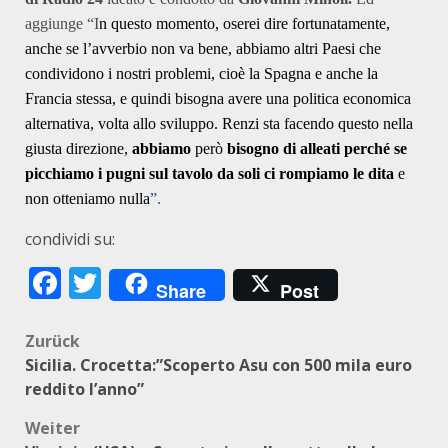
aggiunge “I
n questo momento, oserei dire fortunatamente,
anche se l’avverbio non va bene, abbiamo altri Paesi che
condividono i nostri problemi, cioè la Spagna e anche la
Francia stessa, e quindi bisogna avere una politica economica
alternativa, volta allo sviluppo. Renzi sta facendo questo nella
giusta direzione,
abbiamo
però
bisogno di alleati perché se
picchiamo i pugni sul tavolo da soli ci rompiamo le dita
e
non otteniamo nulla
”.
condividi su:
Facebook
Twitter
Share
Post
Beitragsnavigation
Zurück
Sicilia. Crocetta:”Scoperto Asu con 500 mila euro
reddito l’anno”
Weiter