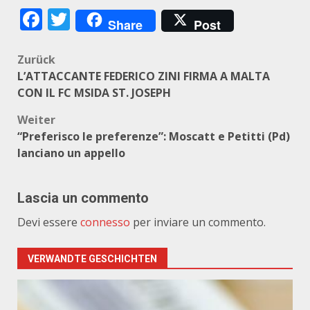
Facebook
Twitter
Share
Post
Beitragsnavigation
Zurück
L’ATTACCANTE FEDERICO ZINI FIRMA A MALTA
CON IL FC MSIDA ST. JOSEPH
Weiter
“Preferisco le preferenze”: Moscatt e Petitti (Pd)
lanciano un appello
Lascia un commento
Devi essere
connesso
per inviare un commento.
VERWANDTE GESCHICHTEN