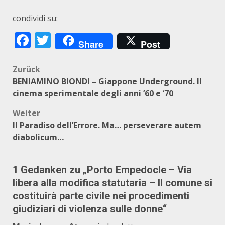
condividi su:
Facebook
Twitter
Share
Post
Beitragsnavigation
Zurück
BENIAMINO BIONDI – Giappone Underground. Il
cinema sperimentale degli anni ’60 e ‘70
Weiter
Il Paradiso dell’Errore. Ma… perseverare autem
diabolicum…
1 Gedanken zu „
Porto Empedocle – Via
libera alla modifica statutaria – Il comune si
costituirà parte civile nei procedimenti
giudiziari di violenza sulle donne
“