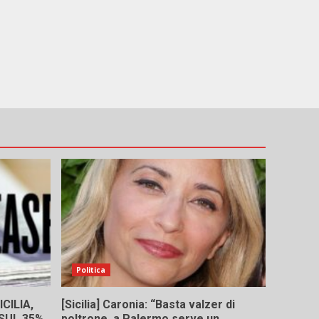
e
Politica
CILIA,
[Sicilia] Caronia: “Basta valzer di
 SUL 35%
poltrone, a Palermo serve un