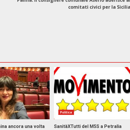
Palma: il consigliere comunale Aserio aderisce a
comitati civici per la Sicili
Politica
ina ancora una volta
SanitàXTutti del M5S a Petralia