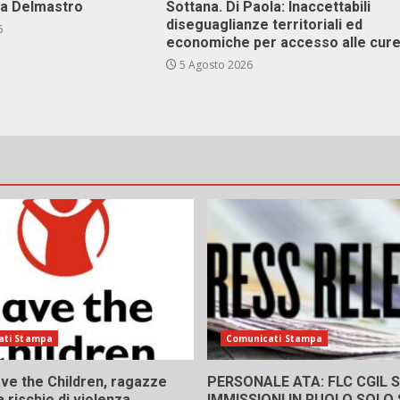
va Delmastro
Sottana. Di Paola: Inaccettabili
diseguaglianze territoriali ed
6
economiche per accesso alle cur
5 Agosto 2026
ati Stampa
Comunicati Stampa
ve the Children, ragazze
PERSONALE ATA: FLC CGIL SI
a rischio di violenza
IMMISSIONI IN RUOLO SOLO