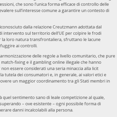
ioni, che sono l’unica forma efficace di controllo delle
valere sull’interesse comune a garantire un contesto di
 riconosciuto dalla relazione Creutzmann adottata dal
 intervento sul territorio dell’UE per colpire le frodi
per la loro natura transfrontaliera, sfruttano le lacune
uggire ai controlli.
rmonizzazione delle regole a livello comunitario, che pure
 match-fixing e il gambling online illegale che hanno
on essere considerati una seria minaccia alla licit
 tutela dei consumatori e, in generale, ai valori etici e
muovere un maggior coordinamento tra gli Stati membri in
tà quel sentimento sano di leale competizione al quale,
superando – ove esistente – ogni possibile forma di
are danni incalcolabili alla persona.