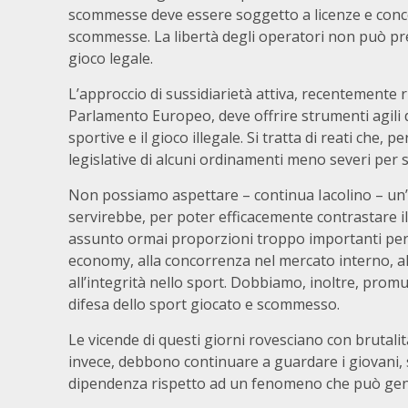
scommesse deve essere soggetto a licenze e concess
scommesse. La libertà degli operatori non può pre
gioco legale.
L’approccio di sussidiarietà attiva, recentemente
Parlamento Europeo, deve offrire strumenti agili di
sportive e il gioco illegale. Si tratta di reati che, 
legislative di alcuni ordinamenti meno severi per sf
Non possiamo aspettare – continua Iacolino – un’a
servirebbe, per poter efficacemente contrastare il
assunto ormai proporzioni troppo importanti per n
economy, alla concorrenza nel mercato interno, alla
all’integrità nello sport. Dobbiamo, inoltre, pro
difesa dello sport giocato e scommesso.
Le vicende di questi giorni rovesciano con brutali
invece, debbono continuare a guardare i giovani, 
dipendenza rispetto ad un fenomeno che può gener