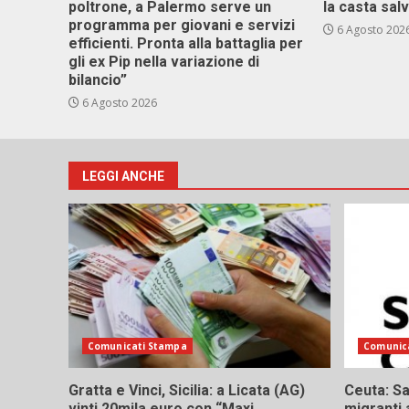
poltrone, a Palermo serve un
la casta sal
programma per giovani e servizi
6 Agosto 202
efficienti. Pronta alla battaglia per
gli ex Pip nella variazione di
bilancio”
6 Agosto 2026
LEGGI ANCHE
Comunicati Stampa
Comunic
Gratta e Vinci, Sicilia: a Licata (AG)
Ceuta: Sa
vinti 20mila euro con “Maxi
migranti 