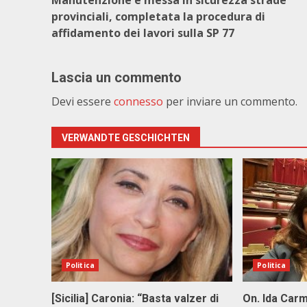
Manutenzione e messa in sicurezza strade
provinciali, completata la procedura di
affidamento dei lavori sulla SP 77
Lascia un commento
Devi essere
connesso
per inviare un commento.
VERWANDTE GESCHICHTEN
Politica
Politica
[Sicilia] Caronia: “Basta valzer di
On. Ida Carm