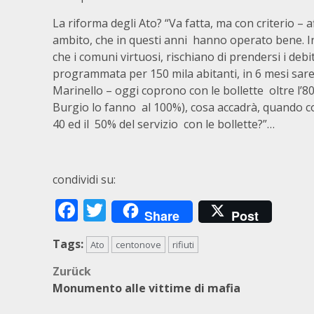
La riforma degli Ato? “Va fatta, ma con criterio – 
ambito, che in questi anni hanno operato bene. Inse
che i comuni virtuosi, rischiano di prendersi i debiti 
programmata per 150 mila abitanti, in 6 mesi sarebb
Marinello – oggi coprono con le bollette oltre l’8
Burgio lo fanno al 100%), cosa accadrà, quando con
40 ed il 50% del servizio con le bollette?”…
condividi su:
Facebook
Twitter
Share
Post
Tags:
Ato
centonove
rifiuti
Beitragsnavigation
Zurück
Monumento alle vittime di mafia