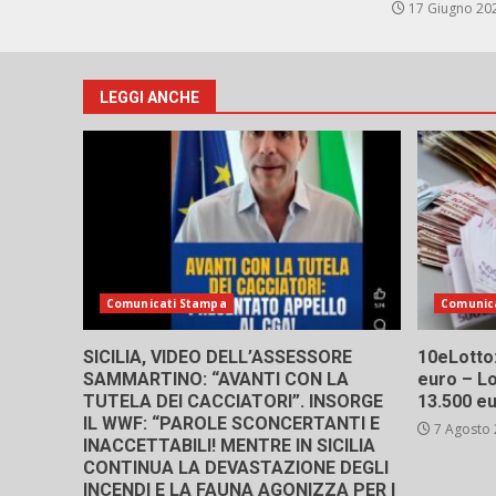
17 Giugno 20
LEGGI ANCHE
Comunicati Stampa
Comunic
SICILIA, VIDEO DELL’ASSESSORE
10eLotto: 
SAMMARTINO: “AVANTI CON LA
euro – Lo
TUTELA DEI CACCIATORI”. INSORGE
13.500 e
IL WWF: “PAROLE SCONCERTANTI E
7 Agosto
INACCETTABILI! MENTRE IN SICILIA
CONTINUA LA DEVASTAZIONE DEGLI
INCENDI E LA FAUNA AGONIZZA PER I