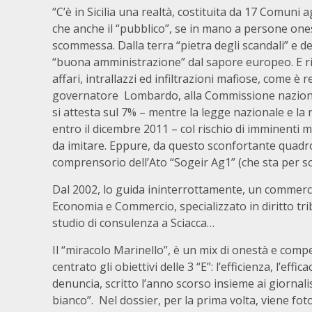
“C’è in Sicilia una realtà, costituita da 17 Comuni a
che anche il “pubblico”, se in mano a persone one
scommessa. Dalla terra “pietra degli scandali” e de
“buona amministrazione” dal sapore europeo. E rigu
affari, intrallazzi ed infiltrazioni mafiose, come 
governatore Lombardo, alla Commissione nazionale a
si attesta sul 7% – mentre la legge nazionale e 
entro il dicembre 2011 – col rischio di imminenti m
da imitare. Eppure, da questo sconfortante quadro s
comprensorio dell’Ato “Sogeir Ag1” (che sta per soc
Dal 2002, lo guida ininterrottamente, un commerci
Economia e Commercio, specializzato in diritto tr
studio di consulenza a Sciacca…
Il “miracolo Marinello”, è un mix di onestà e comp
centrato gli obiettivi delle 3 “E”: l’efficienza, l’eff
denuncia, scritto l’anno scorso insieme ai giornal
bianco”. Nel dossier, per la prima volta, viene fot