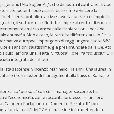
grigentini, l’Ato Sogeir Ag1, che dimostra il contrario. E cioè
ste e competenti, può essere bellissimo e vincere la
ll’inefficienza pubblica, arriva stavolta, un raro esempio di
arda, il settore dei rifiuti: da sempre al centro di enormi
è recentemente emerso anche dalle dichiarazioni shock del
ntimafia. Non a caso, la raccolta differenziata, in Sicilia
la normativa europea, impongono di raggiungere quota 66%
ulte e sanzioni salatissime, già preannunciate dalla Ue. Ato
iculo, affiora una realtà “virtuosa” che fa “scrusciu”. E’ il
ietà integrata dei rifiuti)….
alista saccense: Vincenzo Marinello, 41 anni, una laurea in
ibutario ( con master di management alla Luiss di Roma), e
etenza. La “bussola” con cui il manager saccense, ha
icacia e l’economicità, come racconta lui stesso, in un libro
isti Calogero Parlapiano e Domenico Rizzuto. Il “libro
ografata la realtà dei 27 Ato made in Sicilia, mettendo a