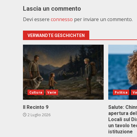
Lascia un commento
Devi essere
connesso
per inviare un commento.
VERWANDTE GESCHICHTEN
Cultura
Varie
Politica
Va
Il Recinto 9
Salute: Chinn
apertura del
2 Luglio 2026
Locali sul D
un tavolo te
istituzione