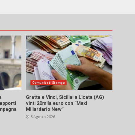
Comunicati Stampa
a
Gratta e Vinci, Sicilia: a Licata (AG)
rapporti
vinti 20mila euro con “Maxi
campagna
Miliardario New”
6 Agosto 2026