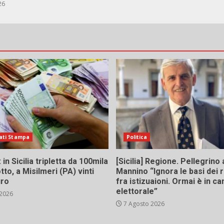
26
ati Stampa
Politica
in Sicilia tripletta da 100mila
[Sicilia] Regione. Pellegrino 
tto, a Misilmeri (PA) vinti
Mannino “Ignora le basi dei 
uro
fra istizuaioni. Ormai è in 
elettorale”
 2026
7 Agosto 2026