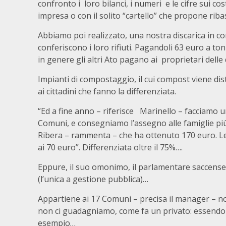
confronto i loro bilanci, i numeri e le cifre sui cos
impresa o con il solito “cartello” che propone ribas
Abbiamo poi realizzato, una nostra discarica in c
conferiscono i loro rifiuti. Pagandoli 63 euro a ton
in genere gli altri Ato pagano ai proprietari delle
Impianti di compostaggio, il cui compost viene dist
ai cittadini che fanno la differenziata.
“Ed a fine anno – riferisce Marinello – facciamo u
Comuni, e consegniamo l’assegno alle famiglie più “
Ribera – rammenta – che ha ottenuto 170 euro. Le 
ai 70 euro”. Differenziata oltre il 75%….
Eppure, il suo omonimo, il parlamentare saccense d
(l’unica a gestione pubblica)…
Appartiene ai 17 Comuni – precisa il manager – non
non ci guadagniamo, come fa un privato: essendo
esempio…