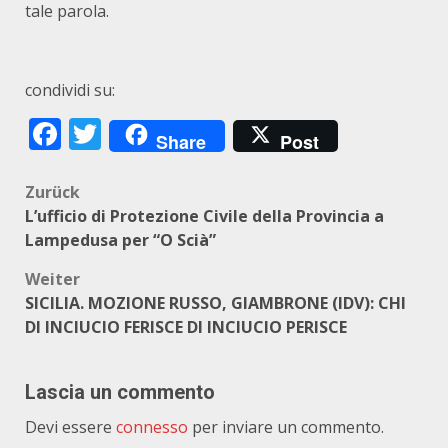
tale parola.
condividi su:
Facebook
Twitter
Share
Post
Beitragsnavigation
Zurück
L’ufficio di Protezione Civile della Provincia a
Lampedusa per “O Scià”
Weiter
SICILIA. MOZIONE RUSSO, GIAMBRONE (IDV): CHI
DI INCIUCIO FERISCE DI INCIUCIO PERISCE
Lascia un commento
Devi essere
connesso
per inviare un commento.