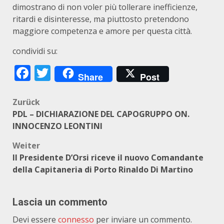
dimostrano di non voler più tollerare inefficienze,
ritardi e disinteresse, ma piuttosto pretendono
maggiore competenza e amore per questa città.
condividi su:
Facebook
Twitter
Share
Post
Beitragsnavigation
Zurück
PDL – DICHIARAZIONE DEL CAPOGRUPPO ON.
INNOCENZO LEONTINI
Weiter
Il Presidente D’Orsi riceve il nuovo Comandante
della Capitaneria di Porto Rinaldo Di Martino
Lascia un commento
Devi essere
connesso
per inviare un commento.