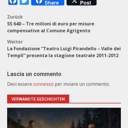
Facebook
Twitter
Share
Post
Beitragsnavigation
Zurück
SS 640 – Tre milioni di euro per misure
compensative al Comune Agrigento
Weiter
La Fondazione “Teatro Luigi Pirandello – Valle dei
Templi” presenta la stagione teatrale 2011-2012
Lascia un commento
Devi essere
connesso
per inviare un commento.
VERWANDTE GESCHICHTEN