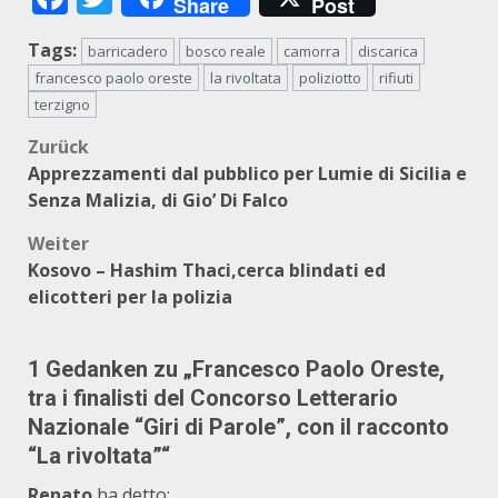
Share
Post
Tags:
barricadero
bosco reale
camorra
discarica
francesco paolo oreste
la rivoltata
poliziotto
rifiuti
terzigno
Beitragsnavigation
Zurück
Apprezzamenti dal pubblico per Lumie di Sicilia e
Senza Malizia, di Gio’ Di Falco
Weiter
Kosovo – Hashim Thaci,cerca blindati ed
elicotteri per la polizia
1 Gedanken zu „
Francesco Paolo Oreste,
tra i finalisti del Concorso Letterario
Nazionale “Giri di Parole”, con il racconto
“La rivoltata”
“
Renato
ha detto: