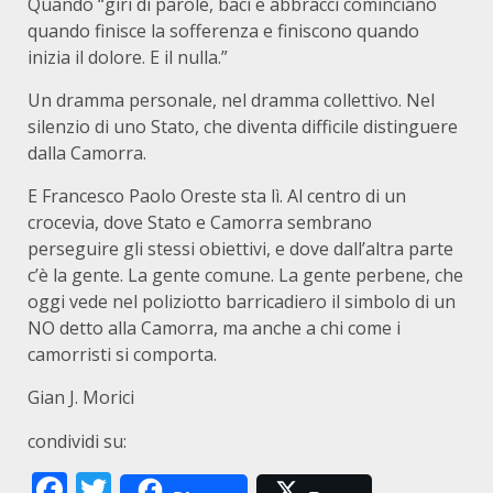
Quando “giri di parole, baci e abbracci cominciano
quando finisce la sofferenza e finiscono quando
inizia il dolore. E il nulla.”
Un dramma personale, nel dramma collettivo. Nel
silenzio di uno Stato, che diventa difficile distinguere
dalla Camorra.
E Francesco Paolo Oreste sta lì. Al centro di un
crocevia, dove Stato e Camorra sembrano
perseguire gli stessi obiettivi, e dove dall’altra parte
c’è la gente. La gente comune. La gente perbene, che
oggi vede nel poliziotto barricadiero il simbolo di un
NO detto alla Camorra, ma anche a chi come i
camorristi si comporta.
Gian J. Morici
condividi su:
Facebook
Twitter