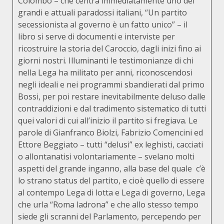
Colombo – che centra immediatamente uno dei
grandi e attuali paradossi italiani, “Un partito
secessionista al governo è un fatto unico” – il
libro si serve di documenti e interviste per
ricostruire la storia del Caroccio, dagli inizi fino ai
giorni nostri. Illuminanti le testimonianze di chi
nella Lega ha militato per anni, riconoscendosi
negli ideali e nei programmi sbandierati dal primo
Bossi, per poi restare inevitabilmente deluso dalle
contraddizioni e dal tradimento sistematico di tutti
quei valori di cui all’inizio il partito si fregiava. Le
parole di Gianfranco Biolzi, Fabrizio Comencini ed
Ettore Beggiato – tutti “delusi” ex leghisti, cacciati
o allontanatisi volontariamente – svelano molti
aspetti del grande inganno, alla base del quale c’è
lo strano status del partito, e cioè quello di essere
al contempo Lega di lotta e Lega di governo, Lega
che urla “Roma ladrona” e che allo stesso tempo
siede gli scranni del Parlamento, percependo per