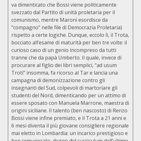
va dimenticato che Bossi viene politicamente
svezzato dal Partito di unità proletaria per il
comunismo, mentre Maroni esordisce da
“compagno” nelle file di Democrazia Proletaria)
rispetto a certe logiche. Dunque, eccolo lì, il Trota,
bocciato all’esame di maturità per ben tre volte: il
curioso caso di un genio incompreso da tutti
tranne che da papà Umberto. Il quale, invece di
procurare al figlio dei libri semplici, “ad usum
Troti” insomma, fa ricorso al Tar e lancia una
campagna di demonizzazione contro gli
insegnanti del Sud, colpevoli di martoriare gli
studenti del Nord, dimenticando per un attimo di
essere sposato con Manuela Marrone, maestra di
origini siciliane. Il talento (ben nascosto) di Renzo
Bossi viene infine premiato, e il Trota a 21 anni e
6 mesi diventa il più giovane consigliere regionale
mai eletto in Lombardia: un incarico prestigioso e
ben remunerato, degno del curriculum dell’ultimo