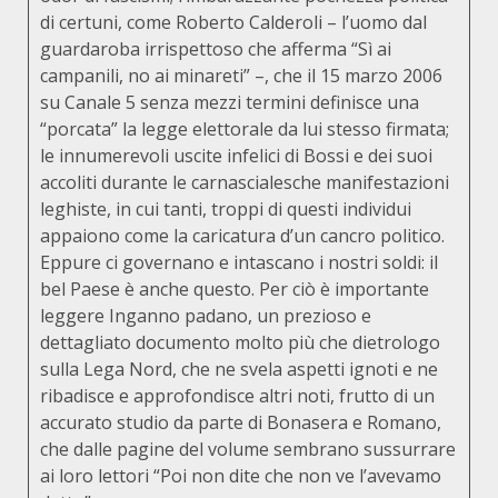
di certuni, come Roberto Calderoli – l’uomo dal
guardaroba irrispettoso che afferma “Sì ai
campanili, no ai minareti” –, che il 15 marzo 2006
su Canale 5 senza mezzi termini definisce una
“porcata” la legge elettorale da lui stesso firmata;
le innumerevoli uscite infelici di Bossi e dei suoi
accoliti durante le carnascialesche manifestazioni
leghiste, in cui tanti, troppi di questi individui
appaiono come la caricatura d’un cancro politico.
Eppure ci governano e intascano i nostri soldi: il
bel Paese è anche questo. Per ciò è importante
leggere Inganno padano, un prezioso e
dettagliato documento molto più che dietrologo
sulla Lega Nord, che ne svela aspetti ignoti e ne
ribadisce e approfondisce altri noti, frutto di un
accurato studio da parte di Bonasera e Romano,
che dalle pagine del volume sembrano sussurrare
ai loro lettori “Poi non dite che non ve l’avevamo