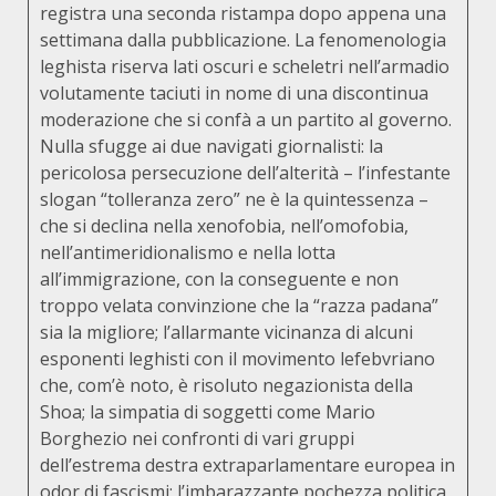
registra una seconda ristampa dopo appena una
settimana dalla pubblicazione. La fenomenologia
leghista riserva lati oscuri e scheletri nell’armadio
volutamente taciuti in nome di una discontinua
moderazione che si confà a un partito al governo.
Nulla sfugge ai due navigati giornalisti: la
pericolosa persecuzione dell’alterità – l’infestante
slogan “tolleranza zero” ne è la quintessenza –
che si declina nella xenofobia, nell’omofobia,
nell’antimeridionalismo e nella lotta
all’immigrazione, con la conseguente e non
troppo velata convinzione che la “razza padana”
sia la migliore; l’allarmante vicinanza di alcuni
esponenti leghisti con il movimento lefebvriano
che, com’è noto, è risoluto negazionista della
Shoa; la simpatia di soggetti come Mario
Borghezio nei confronti di vari gruppi
dell’estrema destra extraparlamentare europea in
odor di fascismi; l’imbarazzante pochezza politica