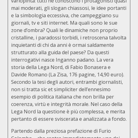
variopinta: tutti ne conoscono i protagonisti quasi
mai moderati, gli slogan chiassosi, le idee portanti
e la simbologia eccessiva, che campeggiano su
giornali, tv e siti internet. Ma quali sono le sue
zone d’ombra? Quali le dinamiche non proprio
cristalline, i paradossi torbidi, i retroscena talvolta
inquietanti di chi da anni è ormai saldamente
strutturato alla guida del paese? Da questi
interrogativi nasce Inganno padano. La vera
storia della Lega Nord, di Fabio Bonasera e
Davide Romano (La Zisa, 176 pagine, 14,90 euro).
Secondo la tesi degli autori, entrambi giornalisti,
non si tratta sic et simpliciter dell’ennesimo
esempio di politica italiana che non brilla per
coerenza, virtù e integrità morale. Nel caso della
Lega Nord la questione è più complessa, e merita
pertanto di essere sviscerata e analizzata a fondo.
Partendo dalla preziosa prefazione di Furio