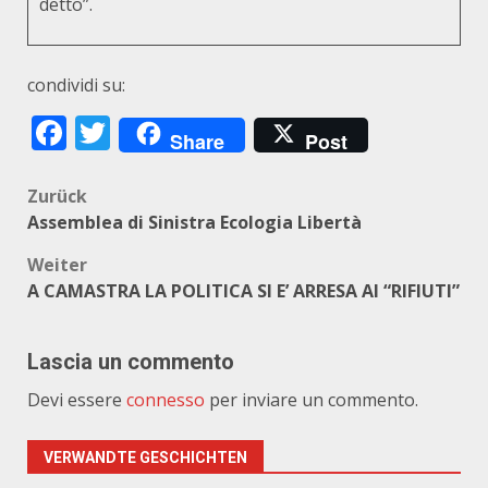
detto”.
condividi su:
Facebook
Twitter
Share
Post
Beitragsnavigation
Zurück
Assemblea di Sinistra Ecologia Libertà
Weiter
A CAMASTRA LA POLITICA SI E’ ARRESA AI “RIFIUTI”
Lascia un commento
Devi essere
connesso
per inviare un commento.
VERWANDTE GESCHICHTEN