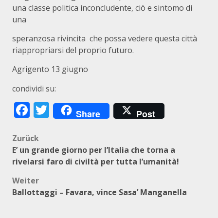
una classe politica inconcludente, ciò e sintomo di
una
speranzosa rivincita che possa vedere questa città
riappropriarsi del proprio futuro.
Agrigento 13 giugno
condividi su:
Facebook
Twitter
Share
Post
Beitragsnavigation
Zurück
E’ un grande giorno per l’Italia che torna a
rivelarsi faro di civiltà per tutta l’umanità!
Weiter
Ballottaggi – Favara, vince Sasa’ Manganella