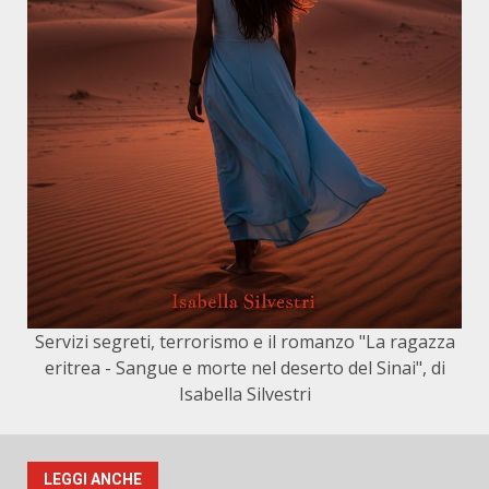
Servizi segreti, terrorismo e il romanzo "La ragazza
eritrea - Sangue e morte nel deserto del Sinai", di
Isabella Silvestri
LEGGI ANCHE