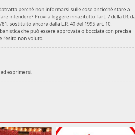
atratta perchè non informarsi sulle cose anzicchè stare a
re intendere? Provi a leggere innazitutto l’art. 7 della l.R. d
 15/81, sostituito ancora dalla L.R. 40 del 1995 art. 10.
urbanistica che può essere approvata o bocciata con precisa
 l’esito non voluto.
 ad esprimersi.