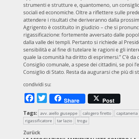
strumenti e strutture e, quantomeno, un consigli
sociali ed economiche. Oltre a riflettere sulle pr
attendere i risultati che deriveranno dalla prossim
Agrigento è costituito in giudizio – che si pronunc
rigassificazione: fortemente avversato dalle popo
dalla valle dei templi. Pertanto si richiede al Presi
sensibilità e al fine di tutelare le ragioni e gli inte
quale la comunità ha diritto di esprimersi.” C’è da
Consiglio comunale, a spese dei cittadini, se poi 
Consiglio di Stato. Resta da augurarsi che più di 
condividi su:
Facebook
Twitter
Share
Post
Tags:
avv. aiello giuseppe
calogero firetto
capitaneria 
rigassificatore
tar lazio
trogu
Beitragsnavigation
Zurück