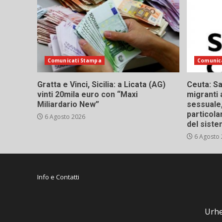
Comunicati Stampa
Comunic
Gratta e Vinci, Sicilia: a Licata (AG)
Ceuta: Sa
vinti 20mila euro con “Maxi
migranti 
Miliardario New”
sessuale,
particola
6 Agosto 2026
del siste
6 Agosto
Info e Contatti
Urhe