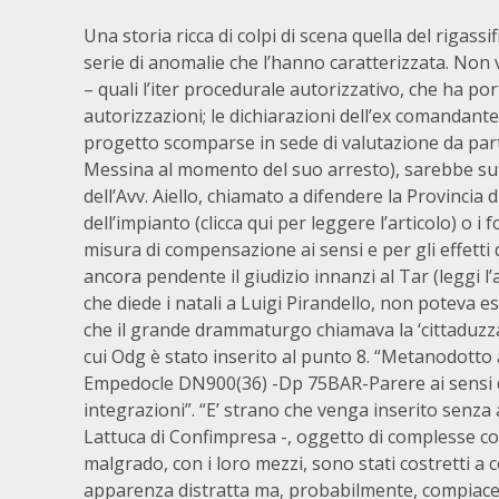
Una storia ricca di colpi di scena quella del rigass
serie di anomalie che l’hanno caratterizzata. Non 
– quali l’iter procedurale autorizzativo, che ha p
autorizzazioni; le dichiarazioni dell’ex comandante 
progetto scomparse in sede di valutazione da parte 
Messina al momento del suo arresto), sarebbe suff
dell’Avv. Aiello, chiamato a difendere la Provincia 
dell’impianto (clicca qui per leggere l’articolo) o 
misura di compensazione ai sensi e per gli effett
ancora pendente il giudizio innanzi al Tar (leggi 
che diede i natali a Luigi Pirandello, non poteva es
che il grande drammaturgo chiamava la ‘cittaduzza’.
cui Odg è stato inserito al punto 8. “Metanodott
Empedocle DN900(36) -Dp 75BAR-Parere ai sensi dell
integrazioni”. “E’ strano che venga inserito senza 
Lattuca di Confimpresa -, oggetto di complesse con
malgrado, con i loro mezzi, sono stati costretti a 
apparenza distratta ma, probabilmente, compiace