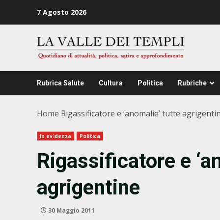
Zum
7 Agosto 2026
Inhalt
springen
Rubrica Salute
Cultura
Politica
Rubriche
Home
Rigassificatore e ‘anomalie’ tutte agrigenti
In evidenza
Politica
Rigassificatore e ‘a
agrigentine
30 Maggio 2011