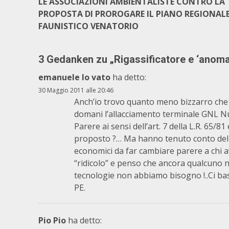
LE ASSOCIAZIONI AMBIENTALISTE CONTRO LA
PROPOSTA DI PROROGARE IL PIANO REGIONAL
FAUNISTICO VENATORIO
3 Gedanken zu „
Rigassificatore e ‘anomal
emanuele lo vato
ha detto:
30 Maggio 2011 alle 20:46
Anch’io trovo quanto meno bizzarro che 
domani l’allacciamento terminale GNL 
Parere ai sensi dell’art. 7 della L.R. 65/
proposto ?… Ma hanno tenuto conto del di
economici da far cambiare parere a chi a
“ridicolo” e penso che ancora qualcuno 
tecnologie non abbiamo bisogno !..Ci bas
PE.
Pio Pio
ha detto: