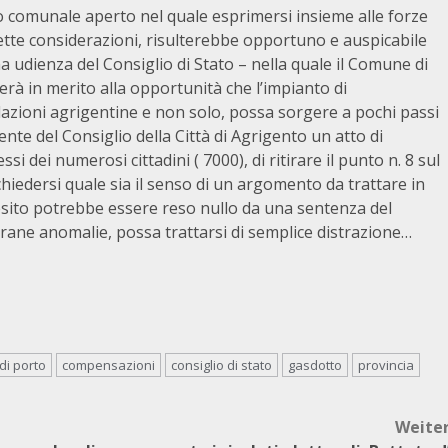
o comunale aperto nel quale esprimersi insieme alle forze
edette considerazioni, risulterebbe opportuno e auspicabile
a udienza del Consiglio di Stato – nella quale il Comune di
erà in merito alla opportunità che l’impianto di
lazioni agrigentine e non solo, possa sorgere a pochi passi
dente del Consiglio della Città di Agrigento un atto di
ressi dei numerosi cittadini ( 7000), di ritirare il punto n. 8 sul
 chiedersi quale sia il senso di un argomento da trattare in
l’esito potrebbe essere reso nullo da una sentenza del
strane anomalie, possa trattarsi di semplice distrazione…
di porto
compensazioni
consiglio di stato
gasdotto
provincia
Weite