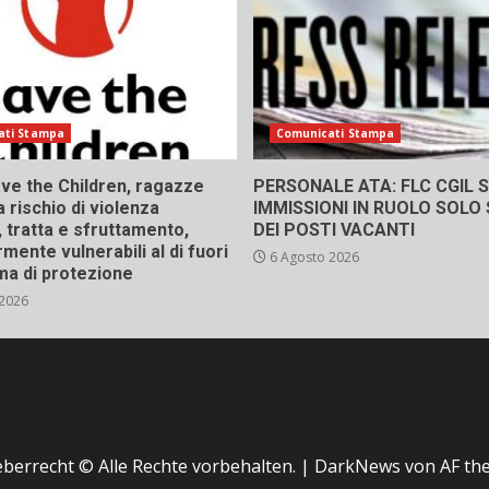
ati Stampa
Comunicati Stampa
ve the Children, ragazze
PERSONALE ATA: FLC CGIL SI
a rischio di violenza
IMMISSIONI IN RUOLO SOLO
 tratta e sfruttamento,
DEI POSTI VACANTI
rmente vulnerabili al di fuori
6 Agosto 2026
ma di protezione
 2026
berrecht © Alle Rechte vorbehalten.
|
DarkNews
von AF th