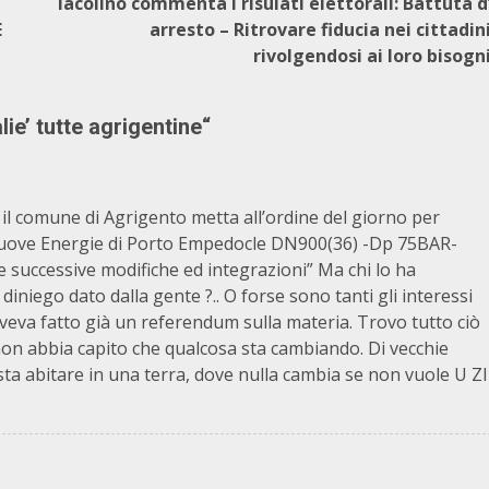
Iacolino commenta i risulati elettorali: Battuta d
E
arresto – Ritrovare fiducia nei cittadin
rivolgendosi ai loro bisogn
ie’ tutte agrigentine
“
il comune di Agrigento metta all’ordine del giorno per
Nuove Energie di Porto Empedocle DN900(36) -Dp 75BAR-
81 e successive modifiche ed integrazioni” Ma chi lo ha
niego dato dalla gente ?.. O forse sono tanti gli interessi
veva fatto già un referendum sulla materia. Trovo tutto ciò
non abbia capito che qualcosa sta cambiando. Di vecchie
ta abitare in una terra, dove nulla cambia se non vuole U ZI