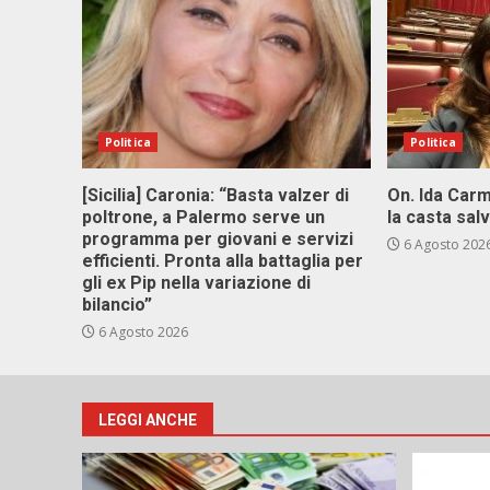
Politica
Politica
[Sicilia] Caronia: “Basta valzer di
On. Ida Carm
poltrone, a Palermo serve un
la casta sal
programma per giovani e servizi
6 Agosto 202
efficienti. Pronta alla battaglia per
gli ex Pip nella variazione di
bilancio”
6 Agosto 2026
LEGGI ANCHE