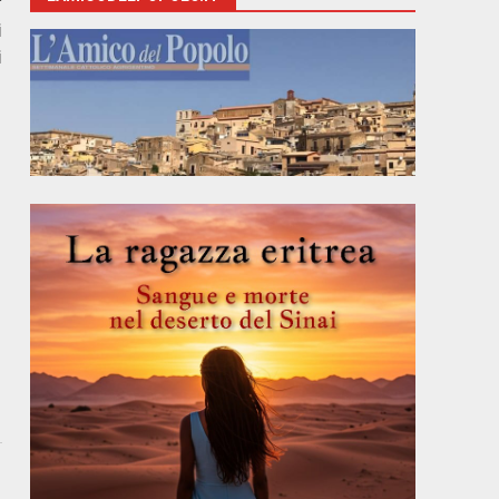
’
i
i