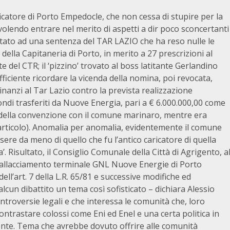
ificatore di Porto Empedocle, che non cessa di stupire per la
volendo entrare nel merito di aspetti a dir poco sconcertanti
ortato ad una sentenza del TAR LAZIO che ha reso nulle le
della Capitaneria di Porto, in merito a 27 prescrizioni al
del CTR; il ‘pizzino’ trovato al boss latitante Gerlandino
iciente ricordare la vicenda della nomina, poi revocata,
dinanzi al Tar Lazio contro la prevista realizzazione
i fondi trasferiti da Nuove Energia, pari a € 6.000.000,00 come
i della convenzione con il comune marinaro, mentre era
l’articolo). Anomalia per anomalia, evidentemente il comune
sere da meno di quello che fu l’antico caricatore di quella
 Risultato, il Consiglio Comunale della Città di Agrigento, a
o allacciamento terminale GNL Nuove Energie di Porto
’art. 7 della L.R. 65/81 e successive modifiche ed
alcun dibattito un tema così sofisticato – dichiara Alessio
troversie legali e che interessa le comunità che, loro
contrastare colossi come Eni ed Enel e una certa politica in
nte. Tema che avrebbe dovuto offrire alle comunità