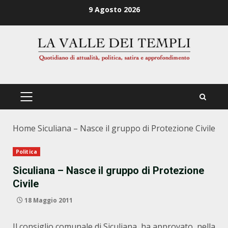
Zum
9 Agosto 2026
Inhalt
springen
PRIMÄRES
MENÜ
Home
Siculiana – Nasce il gruppo di Protezione Civile
Politica
Siculiana – Nasce il gruppo di Protezione
Civile
18 Maggio 2011
Il consiglio comunale di Siculiana ha approvato, nella