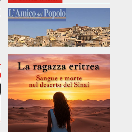
r
e
a