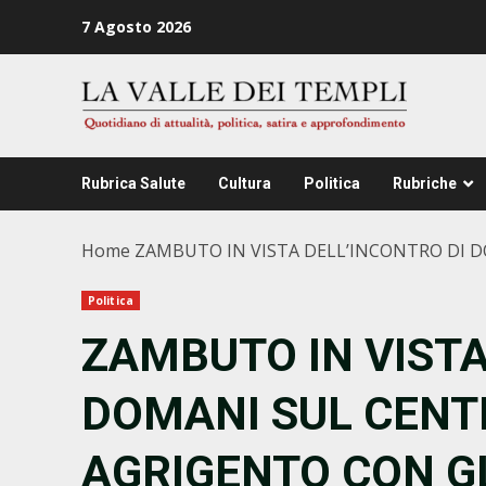
Zum
7 Agosto 2026
Inhalt
springen
Rubrica Salute
Cultura
Politica
Rubriche
Home
ZAMBUTO IN VISTA DELL’INCONTRO DI D
Politica
ZAMBUTO IN VISTA
DOMANI SUL CENT
AGRIGENTO CON GL