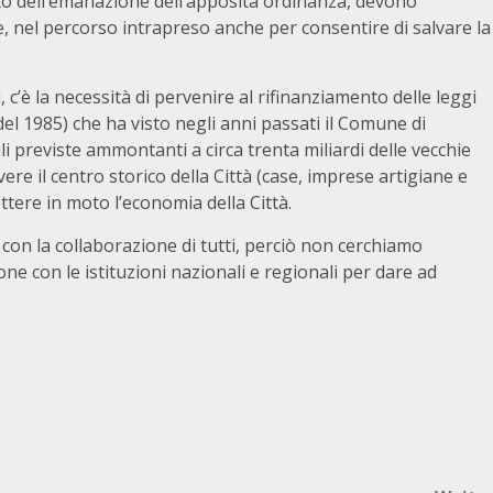
ito dell’emanazione dell’apposita ordinanza, devono
e, nel percorso intrapreso anche per consentire di salvare la
 c’è la necessità di pervenire al rifinanziamento delle leggi
 del 1985) che ha visto negli anni passati il Comune di
i previste ammontanti a circa trenta miliardi delle vecchie
vere il centro storico della Città (case, imprese artigiane e
ttere in moto l’economia della Città.
 con la collaborazione di tutti, perciò non cerchiamo
ne con le istituzioni nazionali e regionali per dare ad