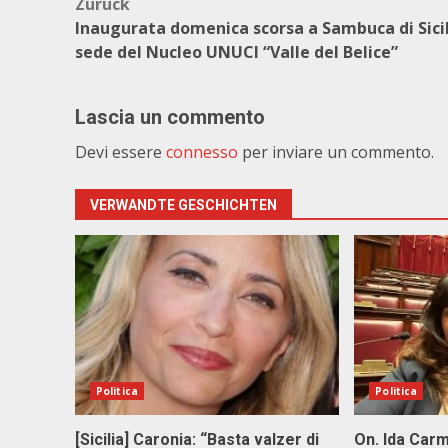
Beitragsnavigation
Zurück
Inaugurata domenica scorsa a Sambuca di Sicil
sede del Nucleo UNUCI “Valle del Belice”
Lascia un commento
Devi essere
connesso
per inviare un commento.
VERWANDTE GESCHICHTEN
Politica
Politica
[Sicilia] Caronia: “Basta valzer di
On. Ida Carm