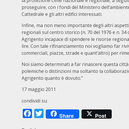
la protezione civile nazionale e regionale, a segu
proseguire, con i fondi del Ministero dell’ambient
Cattedrale e gli altri edifici interessati.
Infine, ma non meno importante degli altri aspetti,
regionali sul centro storico (n. 70 del 1976 e n. 34
Agrigento incapace di spendere le risorse regional
lire. Con tale rifinanziamento noi vogliamo far rivi
commerciali, piazze, strade e quant’altro) per rime
Noi siamo determinati a far rinascere questa città
polemiche o distinzioni ma soltanto la collaborazio
Agrigento quanto è dovuto.”
17 maggio 2011
condividi su:
Facebook
Twitter
Share
Post