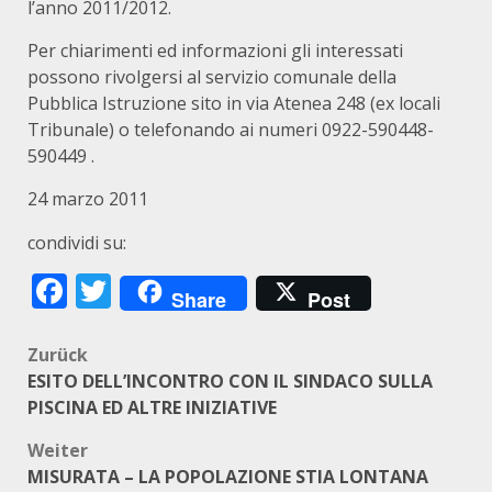
l’anno 2011/2012.
Per chiarimenti ed informazioni gli interessati
possono rivolgersi al servizio comunale della
Pubblica Istruzione sito in via Atenea 248 (ex locali
Tribunale) o telefonando ai numeri 0922-590448-
590449 .
24 marzo 2011
condividi su:
Facebook
Twitter
Share
Post
Beitragsnavigation
Zurück
ESITO DELL’INCONTRO CON IL SINDACO SULLA
PISCINA ED ALTRE INIZIATIVE
Weiter
MISURATA – LA POPOLAZIONE STIA LONTANA