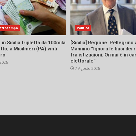
ati Stampa
Politica
in Sicilia tripletta da 100mila
[Sicilia] Regione. Pellegrino 
tto, a Misilmeri (PA) vinti
Mannino “Ignora le basi dei 
uro
fra istizuaioni. Ormai è in 
elettorale”
 2026
7 Agosto 2026