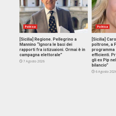
Politica
Politica
[Sicilia] Regione. Pellegrino a
[Sicilia] Car
Mannino “Ignora le basi dei
poltrone, a
rapporti fra istizuaioni. Ormai è in
programma p
campagna elettorale”
efficienti. P
gli ex Pip ne
7 Agosto 2026
bilancio”
6 Agosto 202