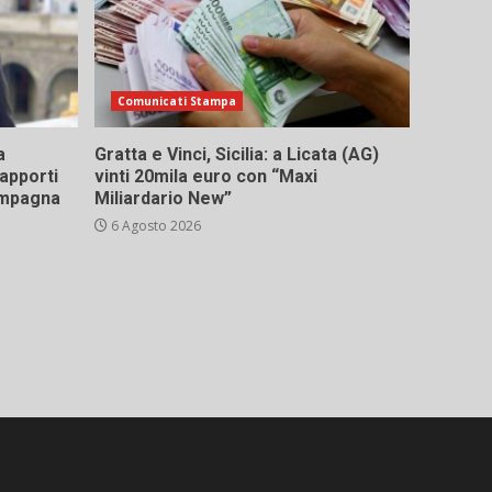
Comunicati Stampa
a
Gratta e Vinci, Sicilia: a Licata (AG)
rapporti
vinti 20mila euro con “Maxi
campagna
Miliardario New”
6 Agosto 2026