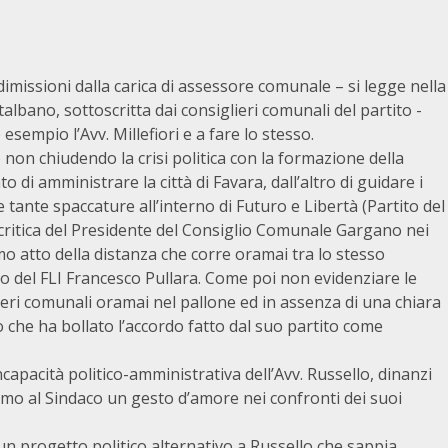
 dimissioni dalla carica di assessore comunale – si legge nella
lbano, sottoscritta dai consiglieri comunali del partito -
empio l’Avv. Millefiori e a fare lo stesso.
 non chiudendo la crisi politica con la formazione della
di amministrare la città di Favara, dall’altro di guidare i
e tante spaccature all’interno di Futuro e Libertà (Partito del
critica del Presidente del Consiglio Comunale Gargano nei
o atto della distanza che corre oramai tra lo stesso
no del FLI Francesco Pullara. Come poi non evidenziare le
glieri comunali oramai nel pallone ed in assenza di una chiara
rò che ha bollato l’accordo fatto dal suo partito come
capacità politico-amministrativa dell’Avv. Russello, dinanzi
amo al Sindaco un gesto d’amore nei confronti dei suoi
n progetto politico alternativo a Russello che sappia