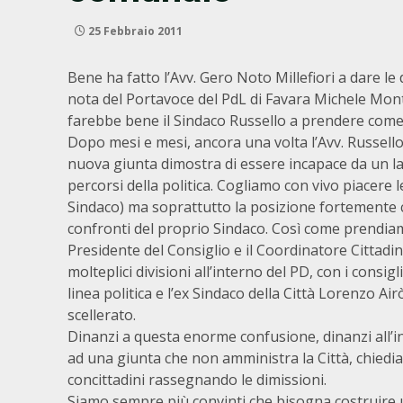
25 Febbraio 2011
Bene ha fatto l’Avv. Gero Noto Millefiori a dare le
nota del Portavoce del PdL di Favara Michele Monta
farebbe bene il Sindaco Russello a prendere come es
Dopo mesi e mesi, ancora una volta l’Avv. Russello
nuova giunta dimostra di essere incapace da un lato 
percorsi della politica. Cogliamo con vivo piacere l
Sindaco) ma soprattutto la posizione fortemente 
confronti del proprio Sindaco. Così come prendiam
Presidente del Consiglio e il Coordinatore Cittadi
molteplici divisioni all’interno del PD, con i consi
linea politica e l’ex Sindaco della Città Lorenzo Ai
scellerato.
Dinanzi a questa enorme confusione, dinanzi all’in
ad una giunta che non amministra la Città, chiedi
concittadini rassegnando le dimissioni.
Siamo sempre più convinti che bisogna costruire u