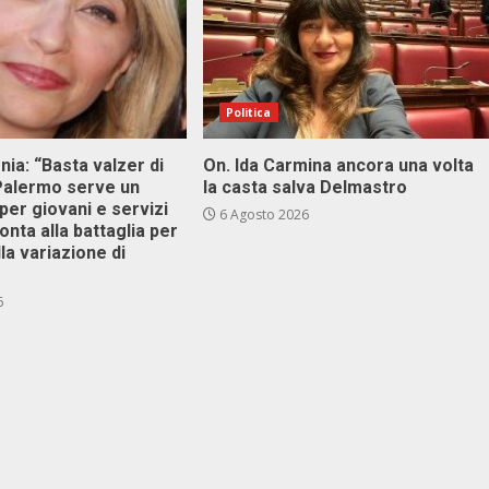
Politica
onia: “Basta valzer di
On. Ida Carmina ancora una volta
 Palermo serve un
la casta salva Delmastro
er giovani e servizi
6 Agosto 2026
ronta alla battaglia per
lla variazione di
6