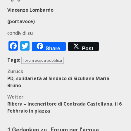
Vincenzo Lombardo
(portavoce)
condividi su:
Facebook
Twitter
Share
Post
Tags:
forum acqua pubblica
Beitragsnavigation
Zurück
PD, solidarietà al Sindaco di Siculiana Maria
Bruno
Weiter
Ribera – Inceneritore di Contrada Castellana, il 6
Febbraio in piazza
1 Gedanken zu „
Forum per l’acqua